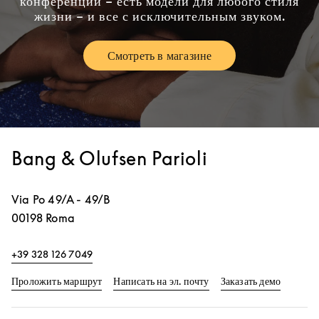
конференций – есть модели для любого стиля
жизни – и все с исключительным звуком.
Смотреть в магазине
Link Opens in New Tab
Bang & Olufsen Parioli
Via Po 49/A - 49/B
00198
Roma
+39 328 126 7049
Link Opens in New Tab
Link Op
Проложить маршрут
Написать на эл. почту
Заказать демо