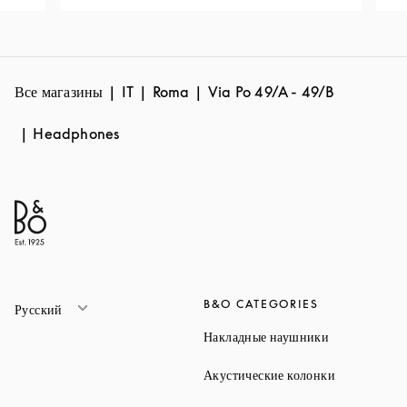
Все магазины
IT
Roma
Via Po 49/A - 49/B
Headphones
B&O CATEGORIES
Русский
Link Opens 
Накладные наушники
Link Opens 
Акустические колонки