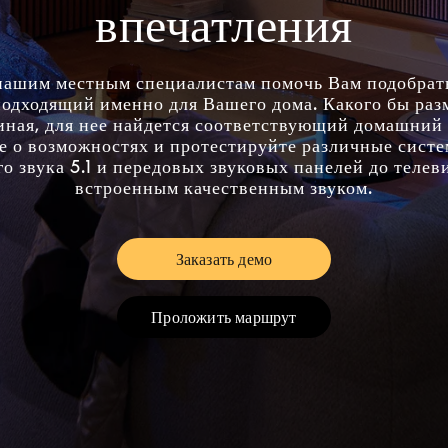
впечатления
нашим местным специалистам помочь Вам подобра
подходящий именно для Вашего дома. Какого бы раз
иная, для нее найдется соответствующий домашний 
е о возможностях и протестируйте различные систе
о звука 5.1 и передовых звуковых панелей до телев
встроенным качественным звуком.
Заказать демо
Link Opens in New Tab
Проложить маршрут
Link Opens in New Tab