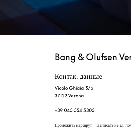
Bang & Olufsen Ve
Контак. данные
Vicolo Ghiaia 5/b
37122
Verona
+39 045 554 5305
Link Opens in New T
Проложить маршрут
Написать на эл. по