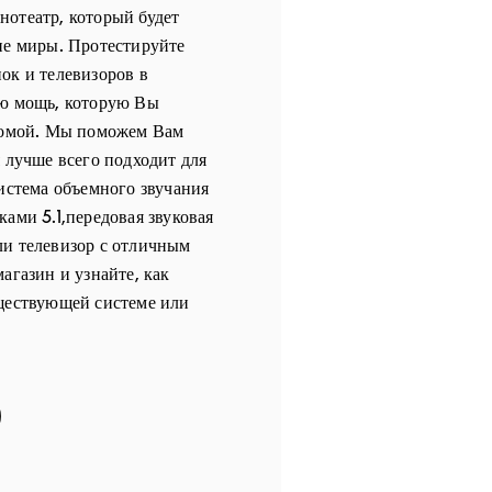
отеатр, который будет
ие миры. Протестируйте
ок и телевизоров в
сю мощь, которую Вы
 домой. Мы поможем Вам
я лучше всего подходит для
система объемного звучания
ками 5.1,передовая звуковая
ли телевизор с отличным
агазин и узнайте, как
уществующей системе или
 in New Tab