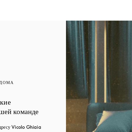
Изображение события
 ДОМА
ские
ашей команде
дресу Vicolo Ghiaia