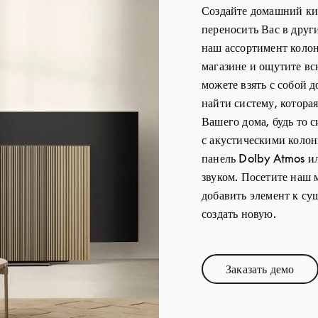
Создайте домашний кин
переносить Вас в друг
наш ассортимент колон
магазине и ощутите в
можете взять с собой
найти систему, котора
Вашего дома, будь то 
с акустическими колон
панель Dolby Atmos и
звуком. Посетите наш м
добавить элемент к с
создать новую.
Заказать демо
Link Opens