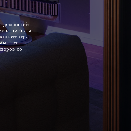
ть домашний
мера ни была
кинотеатр.
мы – от
изоров со