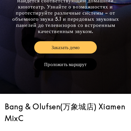
найдется соответствующий домашний
кинотеатр. Узнайте о возможностях и
протестируйте различные системы – от
объемного звука 5.1 и передовых звуковых
панелей до телевизоров со встроенным
качественным звуком.
Заказать демо
Link Opens in New Tab
Проложить маршрут
Link Opens in New Tab
Bang & Olufsen(万象城店) Xiamen
MixC