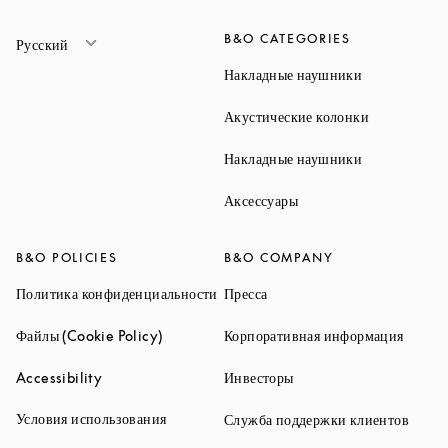
B&O CATEGORIES
Русский
Link Opens 
Накладные наушники
Link Opens 
Акустические колонки
Link Opens 
Накладные наушники
Link Opens in New Ta
Аксессуары
B&O POLICIES
B&O COMPANY
Link Opens in New Tab
Link Opens in New Tab
Политика конфиденциальности
Пресса
Link Opens in New Tab
Link O
Файлы (Cookie Policy)
Корпоративная информация
Link Opens in New Tab
Link Opens in New Tab
Accessibility
Инвесторы
Link Opens in New Tab
Условия использования
Link 
Служба поддержки клиентов