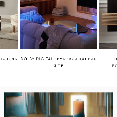
 ПАНЕЛЬ
DOLBY DIGITAL ЗВУКОВАЯ ПАНЕЛЬ
Т
И ТВ
В
Изображение события