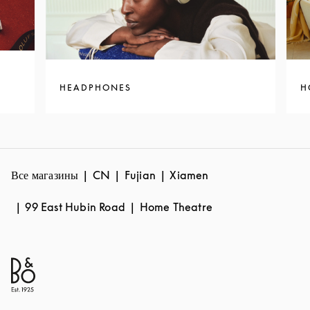
HEADPHONES
H
Все магазины
CN
Fujian
Xiamen
99 East Hubin Road
Home Theatre