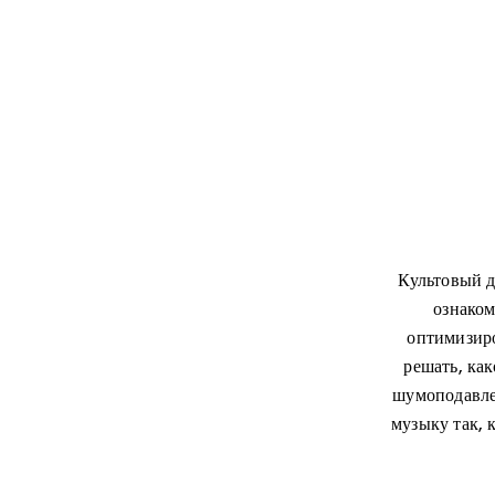
Культовый д
ознаком
оптимизиро
решать, ка
шумоподавле
музыку так, 