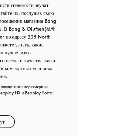
ействительности звучат
айте их, послушав свою
посещении магазина Bang
u. В Bang & Olufsen(杭州
 по адресу 208 North
жете узнать, какие
м лучше всего.
о всем, от качества звука
, в комфортных условиях
ина.
вляющие полноразмерные
eoplay HX и Beoplay Portal
ут
ens in New Tab