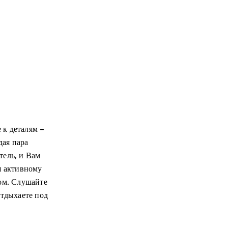
 к деталям –
дая пара
тель, и Вам
я активному
ом. Слушайте
отдыхаете под