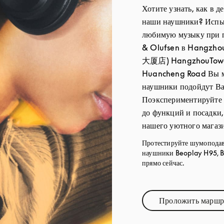
Хотите узнать, как в д
наши наушники? Испыт
любимую музыку при 
& Olufsen в Hangzho
大厦店) HangzhouTower
Huancheng Road Вы мо
наушники подойдут Ва
Поэкспериментируйте с
до функций и посадки
нашего уютного магаз
Протестируйте шумопода
наушники Beoplay H95, B
прямо сейчас.
Проложить маршр
Link Op