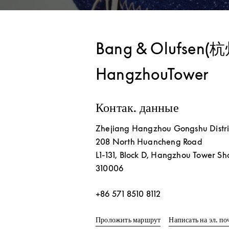
Bang & Olufsen
HangzhouTower
Контак. данные
Zhejiang
Hangzhou
Gongshu Distri
208 North Huancheng Road
L1-131, Block D, Hangzhou Tower S
310006
+86 571 8510 8112
Link Opens in New T
Проложить маршрут
Написать на эл. по