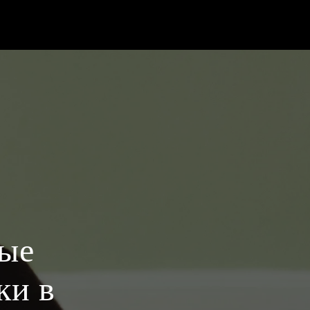
ые
ки в