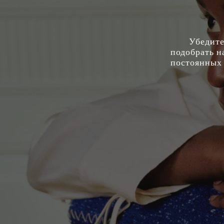
Убедите
подобрать н
постоянных 