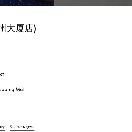
(杭州大厦店)
ct
hopping Mall
ab
Link Opens in New Tab
чту
Заказать демо