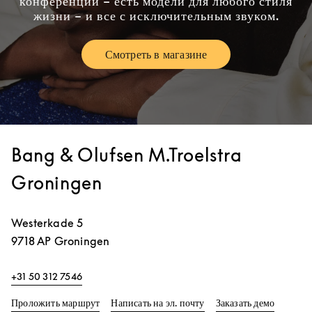
конференций – есть модели для любого стиля
жизни – и все с исключительным звуком.
Смотреть в магазине
Link Opens in New Tab
Bang & Olufsen M.Troelstra
Groningen
Westerkade 5
9718 AP
Groningen
+31 50 312 7546
Link Opens in New Tab
Link Op
Проложить маршрут
Написать на эл. почту
Заказать демо