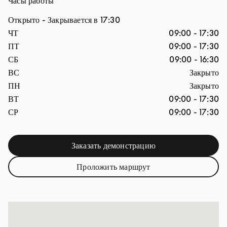
Часы работы
Открыто
- Закрывается в
17:30
День недели
Часы
ЧТ
09:00
-
17:30
ПТ
09:00
-
17:30
СБ
09:00
-
16:30
ВС
Закрыто
ПН
Закрыто
ВТ
09:00
-
17:30
СР
09:00
-
17:30
Заказать демонстрацию
Link Opens in New Tab
Проложить маршрут
Link Opens in New Tab