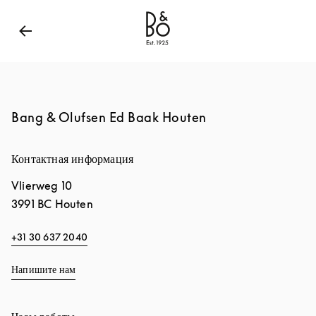
Bang & Olufsen - Exist to Create
Link Opens in New
Bang & Olufsen Ed Baak Houten
Контактная информация
Vlierweg 10
3991 BC
Houten
+31 30 637 2040
Напишите нам