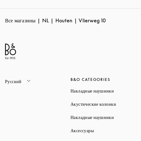
Все магазины
NL
Houten
Vlierweg 10
B&O CATEGORIES
Русский
Link Opens 
Накладные наушники
Link Opens 
Акустические колонки
Link Opens 
Накладные наушники
Link Opens in New Ta
Аксессуары