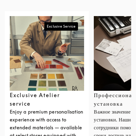
Exclusive Service
Exclusive Atelier
Профессионал
service
установка
Enjoy a premium personalisation
Важное значение х
experience with access to
установки. Наши 
extended materials — available
сотрудники помогу
at select stores equipped with
сроки достичь идеа