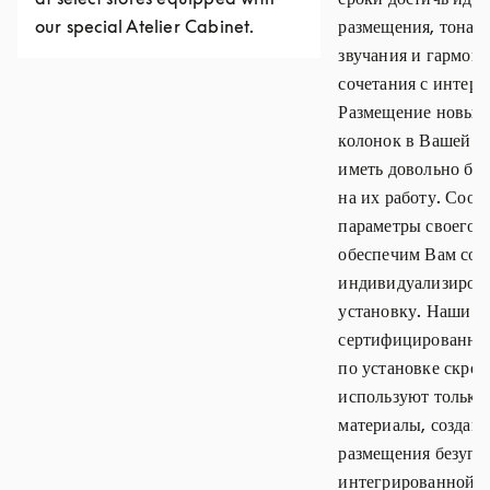
our special Atelier Cabinet.
размещения, тонал
звучания и гармон
сочетания с интерь
Размещение новых 
колонок в Вашей г
иметь довольно бо
на их работу. Сооб
параметры своего д
обеспечим Вам со
индивидуализиров
установку. Наши
сертифицированны
по установке скрою
используют только
материалы, создава
размещения безупр
интегрированной с