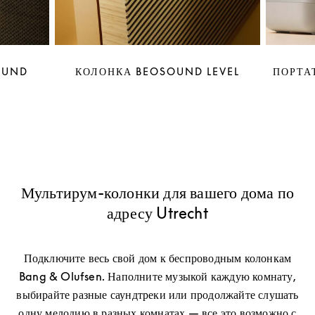
OUND
КОЛОНКА BEOSOUND LEVEL
ПОРТА
Мультирум-колонки для вашего дома по
адресу Utrecht
Подключите весь свой дом к беспроводным колонкам
Bang & Olufsen. Наполните музыкой каждую комнату,
выбирайте разные саундтреки или продолжайте слушать
одну мелодию в разных комнатах — все это возможно с