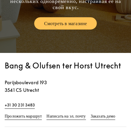
нескольких одновременно, настраивая ее на
свой вкус.
Смотреть в магазине
Link Opens in New Tab
Bang & Olufsen ter Horst Utrecht
Parijsboulevard 193
3541 CS
Utrecht
+31 30 231 3483
Link Opens in New Tab
Link Op
Проложить маршрут
Написать на эл. почту
Заказать демо