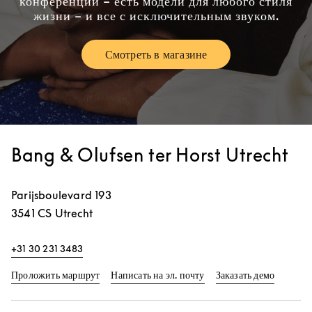
конференций – есть модели для любого стиля
жизни – и все с исключительным звуком.
Смотреть в магазине
Link Opens in New Tab
Bang & Olufsen ter Horst Utrecht
Parijsboulevard 193
3541 CS
Utrecht
+31 30 231 3483
Link Opens in New Tab
Link Op
Проложить маршрут
Написать на эл. почту
Заказать демо