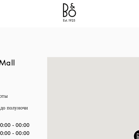
Bang & Olufsen - Exist to Create
Link Opens in New
Mall
боты
 до полуночи
ели
Часы
10:00
-
00:00
10:00
-
00:00