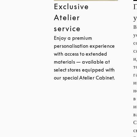
Exclusive
Atelier
В
service
у
Enjoy a premium
с
personalisation experience
с
with access to extended
и
materials — available at
т
select stores equipped with
г
our special Atelier Cabinet.
и
н
в
и
в
С
с