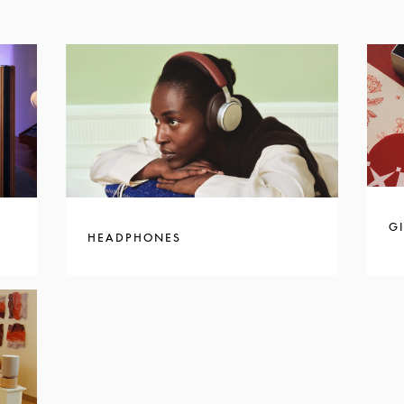
GI
HEADPHONES