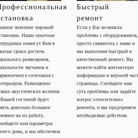
Профессиональная
Быстрый
установка
ремонт
ажное значение хорошей
Если у Вас возникли
становки. Наши опытные
проблемы с оборудованием,
отрудники помогут Вам в
просто свяжитесь с нами и
жатые сроки достичь
мы выполним быстрый и
деального размещения,
качественный ремонт. Вы
ональности звучания и
можете найти контактную
армоничного сочетания с
информацию в верхней час
нтерьером. Размещение
страницы. Сообщите нам
овых акустических колонок
суть проблемы или задайте
 Вашей гостиной будет
вопрос относительно
меть довольно большое
ремонта, и мы предпримем
лияние на их работу.
необходимые действия.
ообщите нам параметры
воего дома, и мы обеспечим