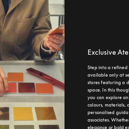
Exclusive Ate
Step into a refined
available only at s
stores featuring a 
space. In this thoug
you can explore an
colours, materials, 
personalised guida
associates. Whether
elegance or bold ex