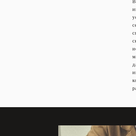
В
и
у
с
с
с
и
м
д
и
к
р
Изображение события