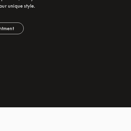
your unique style.
ntment
 Opens in New Tab