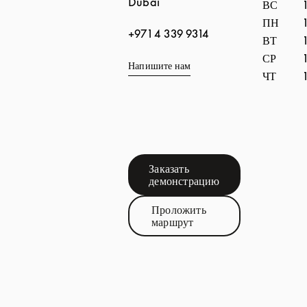
Dubai
ВС
ПН
+971 4 339 9314
ВТ
СР
Напишите нам
ЧТ
Заказать
Link Opens in New Tab
демонстрацию
Проложить
Link Opens in New Tab
маршрут