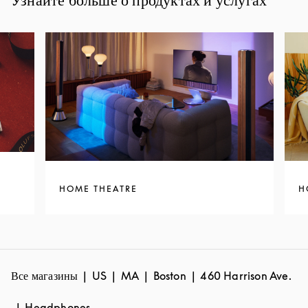
Узнайте больше о продуктах и услугах
HOME THEATRE
H
Все магазины
US
MA
Boston
460 Harrison Ave.
Headphones