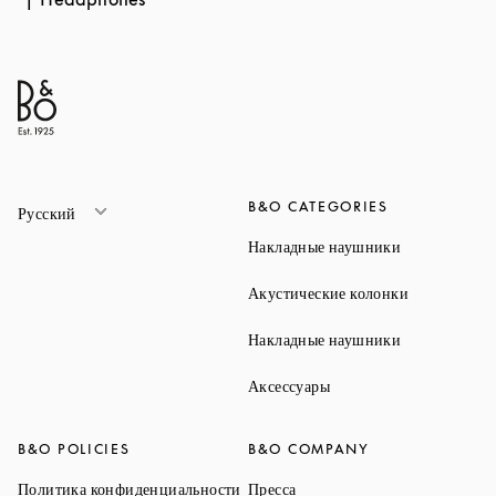
B&O CATEGORIES
Русский
Link Opens 
Накладные наушники
Link Opens 
Акустические колонки
Link Opens 
Накладные наушники
Link Opens in New Ta
Аксессуары
B&O POLICIES
B&O COMPANY
Link Opens in New Tab
Link Opens in New Tab
Политика конфиденциальности
Пресса