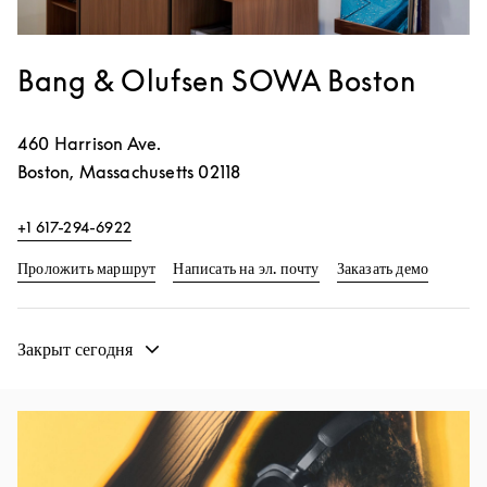
Bang & Olufsen SOWA Boston
460 Harrison Ave.
Boston
,
Massachusetts
02118
+1 617-294-6922
Link Opens in New Tab
Link Op
Проложить маршрут
Написать на эл. почту
Заказать демо
Закрыт сегодня
Изображение события