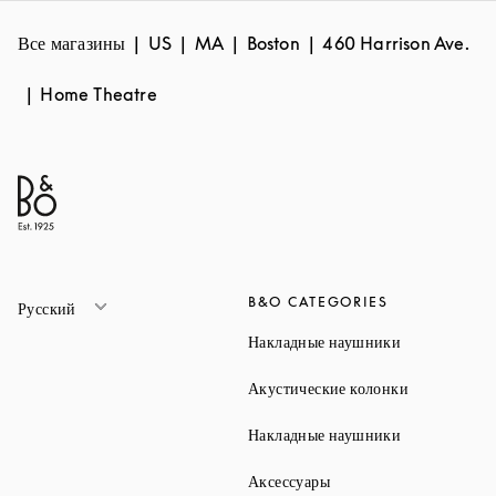
Все магазины
US
MA
Boston
460 Harrison Ave.
Home Theatre
B&O CATEGORIES
Русский
Link Opens 
Накладные наушники
Link Opens 
Акустические колонки
Link Opens 
Накладные наушники
Link Opens in New Ta
Аксессуары