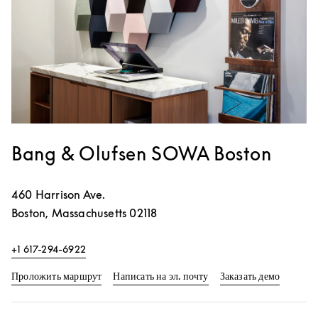
Bang & Olufsen SOWA Boston
460 Harrison Ave.
Boston
,
Massachusetts
02118
+1 617-294-6922
Link Opens in New Tab
Link Op
Проложить маршрут
Написать на эл. почту
Заказать демо