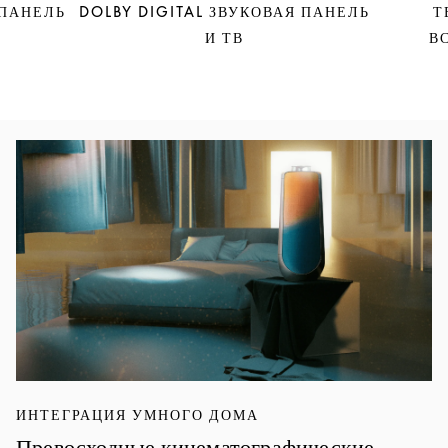
 ПАНЕЛЬ
DOLBY DIGITAL ЗВУКОВАЯ ПАНЕЛЬ
Т
И ТВ
В
Изображение события
ИНТЕГРАЦИЯ УМНОГО ДОМА
Превосходные кинематографические