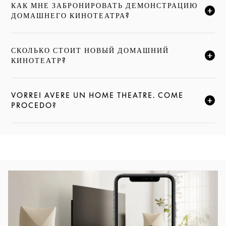
КАК МНЕ ЗАБРОНИРОВАТЬ ДЕМОНСТРАЦИЮ
НАЖМИТЕ, ЧТОБЫ РАЗВЕРНУТЬ ОПИСАНИЕ И ПРО
ДОМАШНЕГО КИНОТЕАТРА?
СКОЛЬКО СТОИТ НОВЫЙ ДОМАШНИЙ
НАЖМИТЕ, ЧТОБЫ РАЗВЕРНУТЬ ОПИСАНИЕ И ПРО
КИНОТЕАТР?
VORREI AVERE UN HOME THEATRE. COME
НАЖМИТЕ, ЧТОБЫ РАЗВЕРНУТЬ ОПИСАНИЕ И ПРО
PROCEDO?
Изображение события