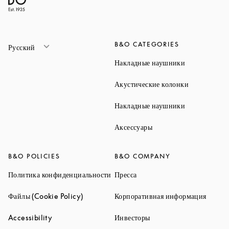
B&O CATEGORIES
Русский
Link Opens 
Накладные наушники
Link Opens 
Акустические колонки
Link Opens 
Накладные наушники
Link Opens in New Ta
Аксессуары
B&O POLICIES
B&O COMPANY
Link Opens in New Tab
Link Opens in New Tab
Политика конфиденциальности
Пресса
Link Opens in New Tab
Link O
Файлы (Cookie Policy)
Корпоративная информация
Link Opens in New Tab
Link Opens in New Tab
Accessibility
Инвесторы