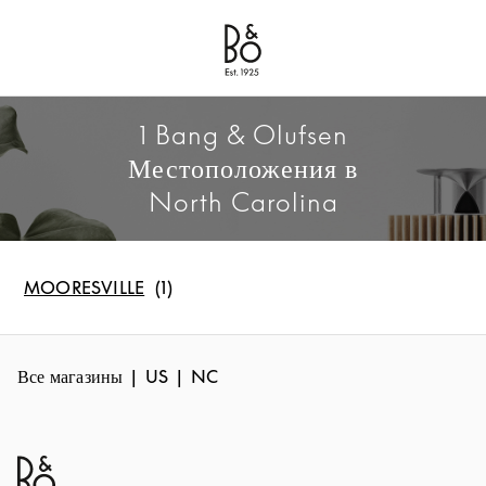
Bang & Olufsen - Exist to Create
Link Opens in New Tab
1 Bang & Olufsen
Местоположения в
North Carolina
MOORESVILLE
Все магазины
US
NC