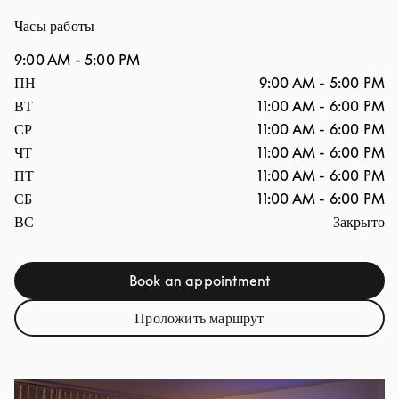
Часы работы
9:00 AM
-
5:00 PM
День недели
Часы
ПН
9:00 AM
-
5:00 PM
ВТ
11:00 AM
-
6:00 PM
СР
11:00 AM
-
6:00 PM
ЧТ
11:00 AM
-
6:00 PM
ПТ
11:00 AM
-
6:00 PM
СБ
11:00 AM
-
6:00 PM
ВС
Закрыто
Book an appointment
Link Opens in New Tab
Проложить маршрут
Link Opens in New Tab