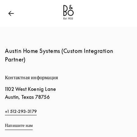
Bang & Olufsen - Exist to Create
Link Opens in New
Austin Home Systems (Custom Integration
Partner)
Контактная информация
1102 West Koenig Lane
Austin
,
Texas
78756
+1 512-293-3179
Напишите нам