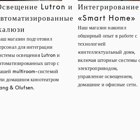
Освещение Lutron и
Интегрирование
автоматизированные
«Smart Home»
Наш магазин накопил
жалюзи
обширный опыт в работе с
аш магазин подготовил
технологией
ерсонал для интеграции
«интеллектуальный дом»,
истемы освещения Lutron и
включая шторные системы 
втоматизированных штор с
электроприводом,
ашей multiroom-системой
управление освещением,
ли домашним кинотеатром
домашние и офисные сети.
ang & Olufsen.