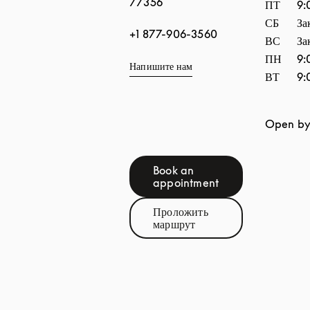
77356
ПТ
9:
СБ
За
+1 877-906-3560
ВС
За
ПН
9:
Напишите нам
ВТ
9:
Open by
Book an
Link Opens in New Tab
appointment
Проложить
Link Opens in New Tab
маршрут