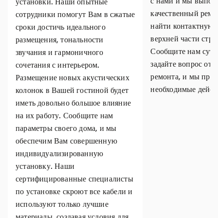
с нами и мы выпол
установки. Наши опытные
качественный ремо
сотрудники помогут Вам в сжатые
найти контактную
сроки достичь идеального
верхней части стр
размещения, тональности
Сообщите нам суть
звучания и гармоничного
задайте вопрос отн
сочетания с интерьером.
ремонта, и мы пре
Размещение новых акустических
необходимые дейст
колонок в Вашей гостиной будет
иметь довольно большое влияние
на их работу. Сообщите нам
параметры своего дома, и мы
обеспечим Вам совершенную
индивидуализированную
установку. Наши
сертифицированные специалисты
по установке скроют все кабели и
используют только лучшие
материалы, создавая условия для