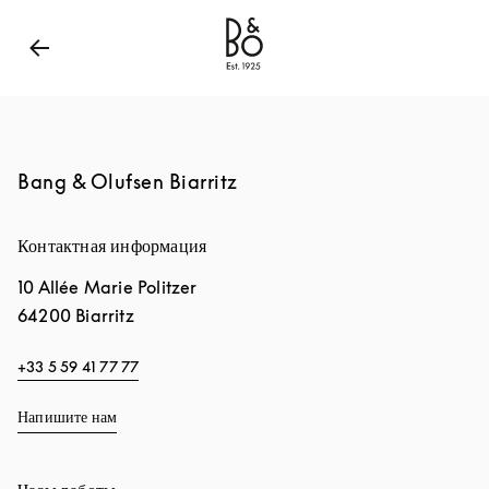
Bang & Olufsen - Exist to Create
Link Opens in New
Bang & Olufsen Biarritz
Контактная информация
10 Allée Marie Politzer
64200
Biarritz
+33 5 59 41 77 77
Напишите нам