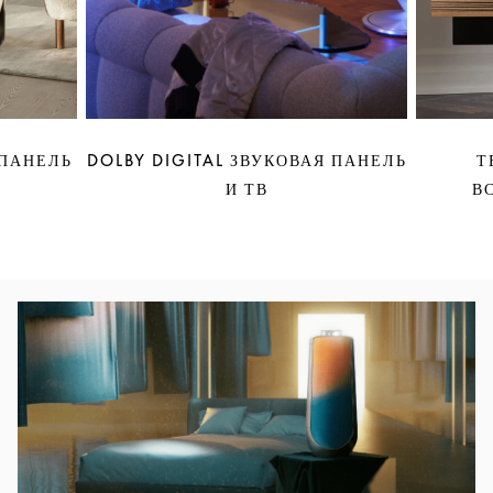
 ПАНЕЛЬ
DOLBY DIGITAL ЗВУКОВАЯ ПАНЕЛЬ
Т
И ТВ
В
Изображение события