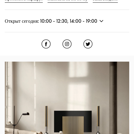
Открыт сегодня:
10:00
-
12:30
,
14:00
-
19:00
Click to open Facebook
Link Opens in New Tab
Click to open Instagram
Link Opens in New Tab
Click to open Twitter
Link Opens in New
Изображение события