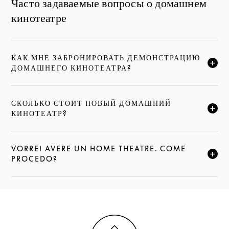
Часто задаваемые вопросы о домашнем
кинотеатре
КАК МНЕ ЗАБРОНИРОВАТЬ ДЕМОНСТРАЦИЮ
НАЖМИТЕ, ЧТОБЫ РАЗВЕРНУТЬ ОПИСАНИЕ И ПРО
ДОМАШНЕГО КИНОТЕАТРА?
СКОЛЬКО СТОИТ НОВЫЙ ДОМАШНИЙ
НАЖМИТЕ, ЧТОБЫ РАЗВЕРНУТЬ ОПИСАНИЕ И ПРО
КИНОТЕАТР?
VORREI AVERE UN HOME THEATRE. COME
НАЖМИТЕ, ЧТОБЫ РАЗВЕРНУТЬ ОПИСАНИЕ И ПРО
PROCEDO?