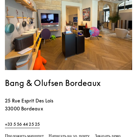
Bang & Olufsen Bordeaux
25 Rue Esprit Des Lois
33000
Bordeaux
+33 5 56 44 25 25
Link Opens in New Tab
Link Op
Проложить маршрут
Написать на эл. почту
Заказать демо