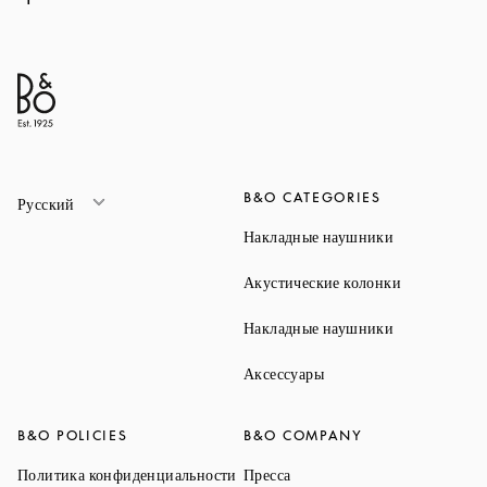
B&O CATEGORIES
Русский
Link Opens 
Накладные наушники
Link Opens 
Акустические колонки
Link Opens 
Накладные наушники
Link Opens in New Ta
Аксессуары
B&O POLICIES
B&O COMPANY
Link Opens in New Tab
Link Opens in New Tab
Политика конфиденциальности
Пресса