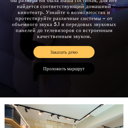
бы размера ни была Ваша гостиная, для нее
найдется соответствующий домашний
кинотеатр. Узнайте о возможностях и
протестируйте различные системы – от
объемного звука 5.1 и передовых звуковых
панелей до телевизоров со встроенным
качественным звуком.
Заказать демо
Link Opens in New Tab
Проложить маршрут
Link Opens in New Tab