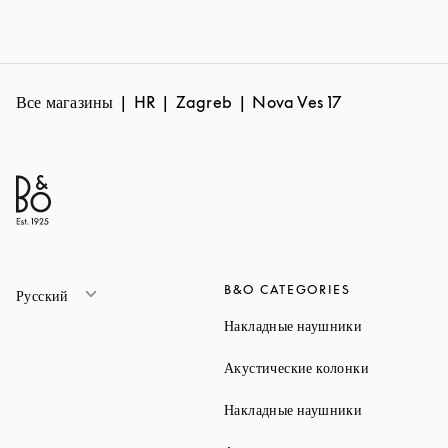
Все магазины
HR
Zagreb
Nova Ves 17
B&O CATEGORIES
Русский
Link Opens 
Накладные наушники
Link Opens 
Акустические колонки
Link Opens 
Накладные наушники