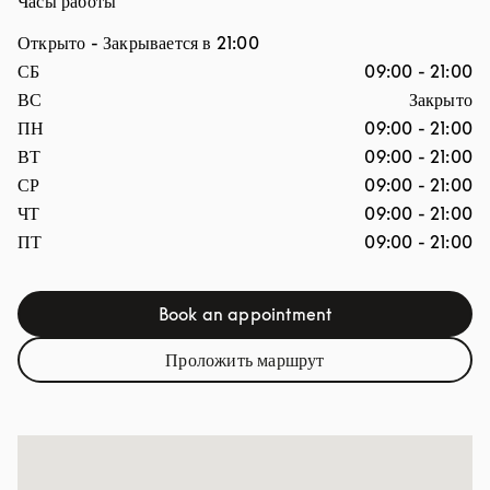
Часы работы
Открыто
- Закрывается в
21:00
День недели
Часы
СБ
09:00
-
21:00
ВС
Закрыто
ПН
09:00
-
21:00
ВТ
09:00
-
21:00
СР
09:00
-
21:00
ЧТ
09:00
-
21:00
ПТ
09:00
-
21:00
Book an appointment
Link Opens in New Tab
Проложить маршрут
Link Opens in New Tab