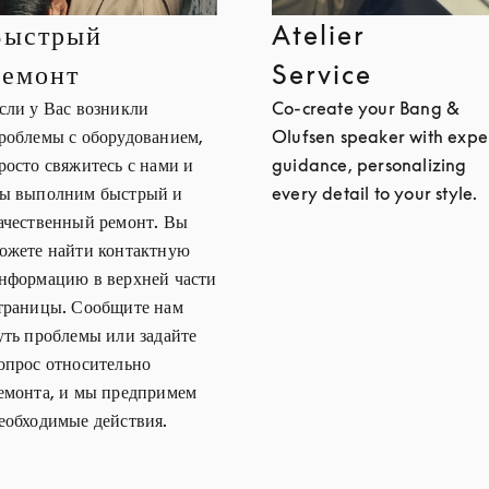
Быстрый
Atelier
ремонт
Service
сли у Вас возникли
Co-create your Bang &
роблемы с оборудованием,
Olufsen speaker with expe
росто свяжитесь с нами и
guidance, personalizing
ы выполним быстрый и
every detail to your style.
ачественный ремонт. Вы
ожете найти контактную
нформацию в верхней части
траницы. Сообщите нам
уть проблемы или задайте
опрос относительно
емонта, и мы предпримем
еобходимые действия.