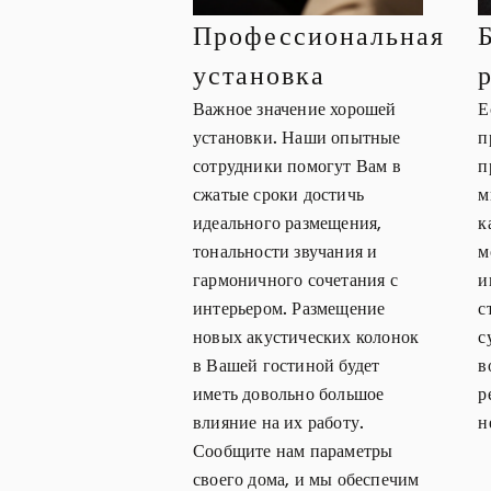
Профессиональная
установка
Важное значение хорошей
Е
установки. Наши опытные
п
сотрудники помогут Вам в
п
сжатые сроки достичь
м
идеального размещения,
к
тональности звучания и
м
гармоничного сочетания с
и
интерьером. Размещение
с
новых акустических колонок
с
в Вашей гостиной будет
в
иметь довольно большое
р
влияние на их работу.
н
Сообщите нам параметры
своего дома, и мы обеспечим