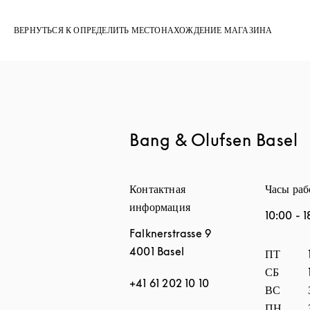
ВЕРНУТЬСЯ К ОПРЕДЕЛИТЬ МЕСТОНАХОЖДЕНИЕ МАГАЗИНА
Bang & Olufsen Basel
Контактная
Часы ра
информация
10:00
-
1
Falknerstrasse 9
4001
Basel
День нед
ПТ
СБ
+41 61 202 10 10
ВС
ПН