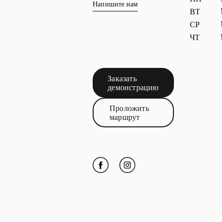
Напишите нам
ВТ
СР
ЧТ
Заказать
Link Opens in New Tab
демонстрацию
Проложить
Link Opens in New Tab
маршрут
Click to open Facebook
Link Opens in New Tab
Click to open Instagram
Link Opens in New Tab