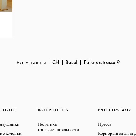
Все магазины
CH
Basel
Falknerstrasse 9
GORIES
B&O POLICIES
B&O COMPANY
Link Opens in New Tab
Link Opens 
 наушники
Политика
Пресса
Link Opens in New Tab
конфиденциальности
Link Opens in New Tab
ие колонки
Корпоративная ин