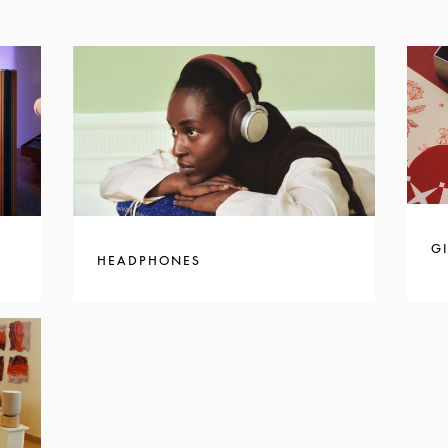
GI
HEADPHONES