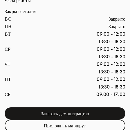
Часы работы
Закрыт сегодня
День недели
Часы
ВС
Закрыто
ПН
Закрыто
ВТ
09:00
-
12:00
13:30
-
18:30
СР
09:00
-
12:00
13:30
-
18:30
ЧТ
09:00
-
12:00
13:30
-
18:30
ПТ
09:00
-
12:00
13:30
-
18:30
СБ
09:00
-
17:00
Заказать демонстрацию
Link Opens in New Tab
Проложить маршрут
Link Opens in New Tab