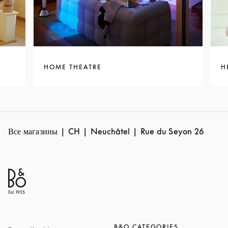
HOME THEATRE
H
Все магазины
CH
Neuchâtel
Rue du Seyon 26
B&O CATEGORIES