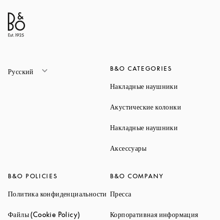
B&O CATEGORIES
Русский
Link Opens 
Накладные наушники
Link Opens 
Акустические колонки
Link Opens 
Накладные наушники
Link Opens in New Ta
Аксессуары
B&O POLICIES
B&O COMPANY
Link Opens in New Tab
Link Opens in New Tab
Политика конфиденциальности
Пресса
Link Opens in New Tab
Link O
Файлы (Cookie Policy)
Корпоративная информация