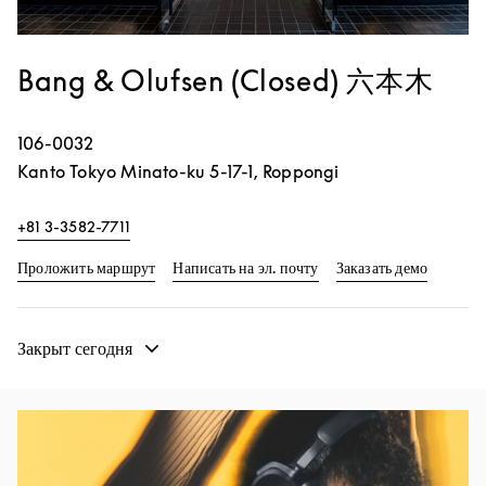
Bang & Olufsen (Closed) 六本木
106-0032
Kanto
Tokyo
Minato-ku
5-17-1, Roppongi
+81 3-3582-7711
Link Opens in New Tab
Link Op
Проложить маршрут
Написать на эл. почту
Заказать демо
Закрыт сегодня
Изображение события