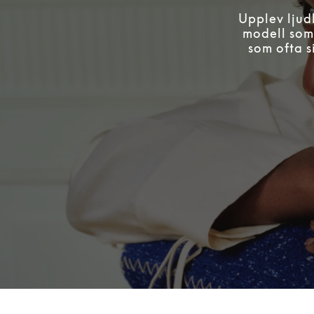
Upplev ljudk
modell som 
som ofta s