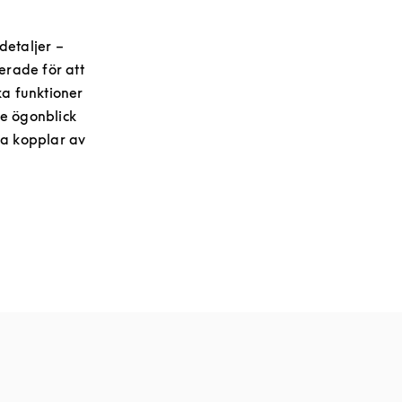
detaljer –
erade för att
lka funktioner
je ögonblick
ara kopplar av