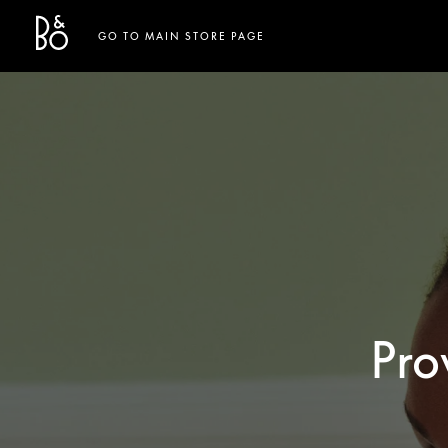
Bang & Olufsen - Exist to Create
Link Opens in New Tab
GO TO MAIN STORE PAGE
Pro