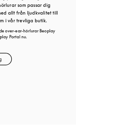
hörlurar som passar dig
 allt från ljudkvalitet till
m i vår trevliga butik.
de over-ear-hörlurar Beoplay
lay Portal nu.
g
ens in New Tab