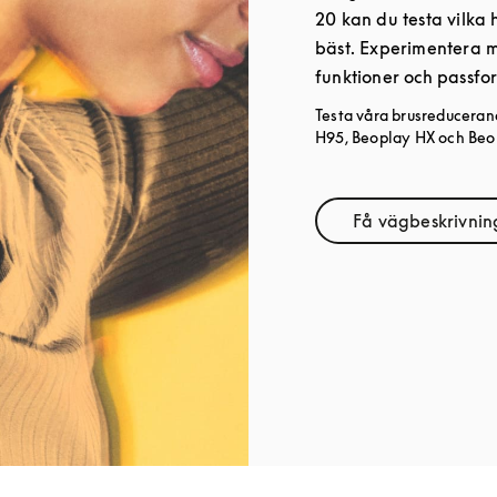
20 kan du testa vilka 
bäst. Experimentera med
funktioner och passfor
Testa våra brusreduceran
H95, Beoplay HX och Beop
Få vägbeskrivnin
Link Op