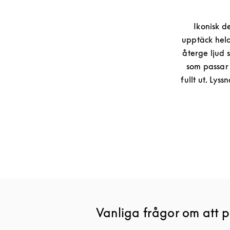
Ikonisk d
upptäck hela
återge ljud s
som passar 
fullt ut. Lys
Vanliga frågor om att 