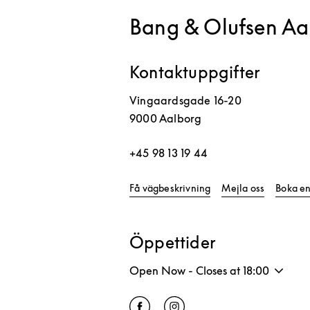
Bang & Olufsen Aa
Kontaktuppgifter
Vingaardsgade 16-20
9000
Aalborg
+45 98 13 19 44
Link Opens in New Ta
Få vägbeskrivning
Mejla oss
Boka en
Öppettider
Open Now - Closes at
18:00
Click to open Facebook
Link Opens in New Tab
Click to open Instagram
Link Opens in New Tab