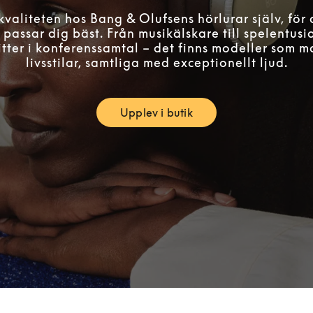
valiteten hos Bang & Olufsens hörlurar själv, för 
passar dig bäst. Från musikälskare till spelentusi
itter i konferenssamtal – det finns modeller som m
livsstilar, samtliga med exceptionellt ljud.
Upplev i butik
Link Opens in New Tab