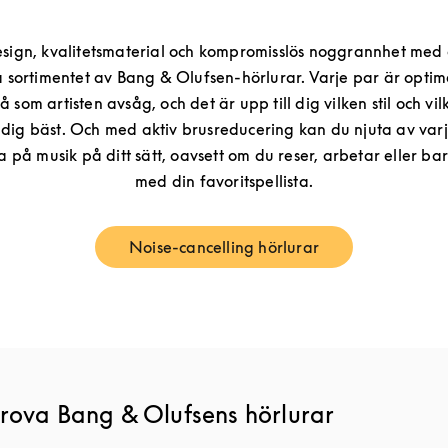
esign, kvalitetsmaterial och kompromisslös noggrannhet med 
 sortimentet av Bang & Olufsen-hörlurar. Varje par är optim
å som artisten avsåg, och det är upp till dig vilken stil och vi
dig bäst. Och med aktiv brusreducering kan du njuta av var
sna på musik på ditt sätt, oavsett om du reser, arbetar eller b
med din favoritspellista.
Noise-cancelling hörlurar
Link Opens in New Tab
prova Bang & Olufsens hörlurar