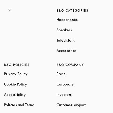
B&O CATEGORIES
Link Opens in New T
Headphones
Link Opens in New Tab
Speakers
Link Opens in New Ta
Televisions
Link Opens in New Ta
Accessories
B&O POLICIES
B&O COMPANY
Link Opens in New Tab
Link Opens in New Tab
Privacy Policy
Press
Link Opens in New Tab
Link Opens in New Tab
Cookie Policy
Corporate
Link Opens in New Tab
Link Opens in New Tab
Accessibility
Investors
Link Opens in New Tab
Link Opens in 
Policies and Terms
Customer support