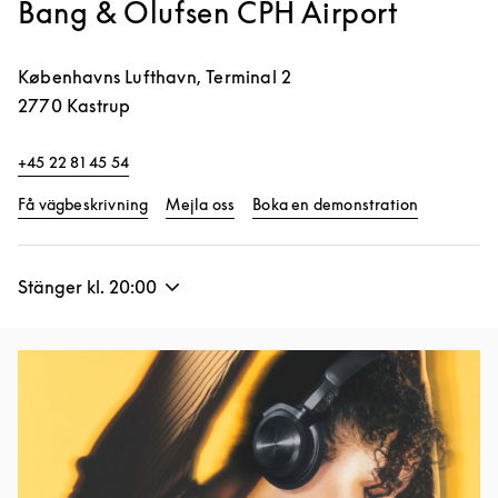
Bang & Olufsen CPH Airport
Københavns Lufthavn, Terminal 2
2770
Kastrup
+45 22 81 45 54
Link Opens in New Tab
Link Opens
Få vägbeskrivning
Mejla oss
Boka en demonstration
Stänger kl.
20:00
Event Image