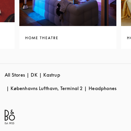
HOME THEATRE
H
All Stores
DK
Kastrup
Københavns Lufthavn, Terminal 2
Headphones