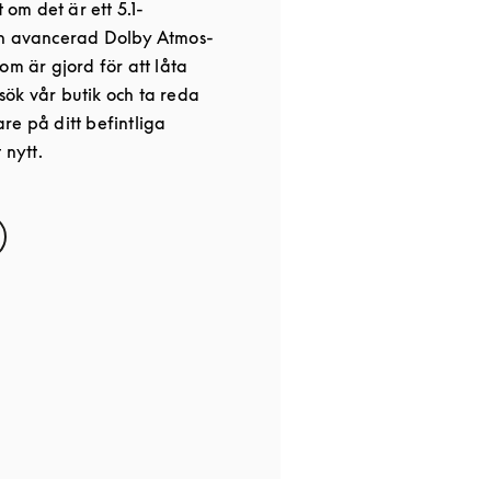
t om det är ett 5.1-
en avancerad Dolby Atmos-
om är gjord för att låta
ök vår butik och ta reda
re på ditt befintliga
 nytt.
s in New Tab