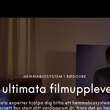
HEMMABIOSYSTEM I RØDOVRE
ultimata filmupplev
kala experter hjälpa dig hitta ett hemmabiosyste
avsett hur stort ditt vardagsrum är, finns det en 