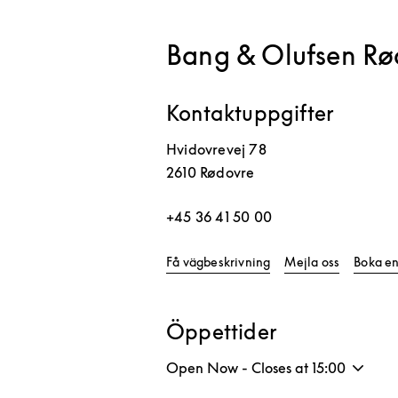
Bang & Olufsen Rø
Kontaktuppgifter
Hvidovrevej 78
2610
Rødovre
+45 36 41 50 00
Link Opens in New Ta
Få vägbeskrivning
Mejla oss
Boka en
Öppettider
Open Now - Closes at
15:00