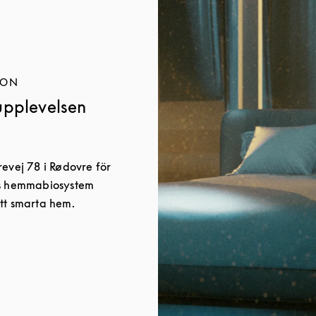
ION
upplevelsen
evej 78 i Rødovre för
ns hemmabiosystem
tt smarta hem.
w Tab