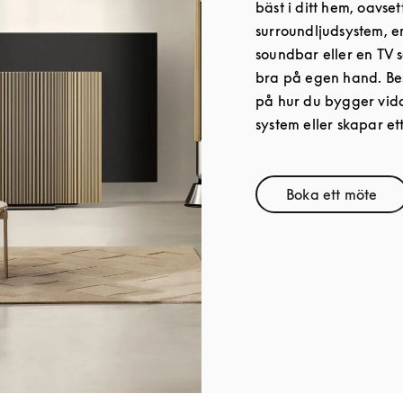
bäst i ditt hem, oavset
surroundljudsystem, 
soundbar eller en TV s
bra på egen hand. Bes
på hur du bygger vida
system eller skapar ett
Boka ett möte
Link Open