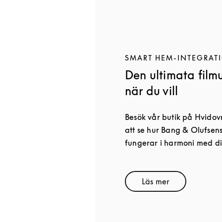
SMART HEM-INTEGRAT
Den ultimata film
när du vill
Besök vår butik på Hvidovr
att se hur Bang & Olufse
fungerar i harmoni med di
Läs mer
Link Opens in Ne