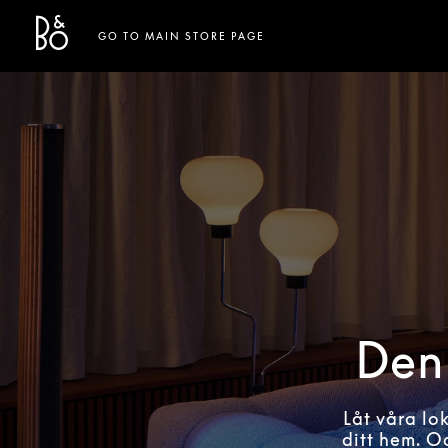
Bang & Olufsen - Exist to Create
Link Opens in New Tab
GO TO MAIN STORE PAGE
Den 
Låt våra lo
ditt hem. O