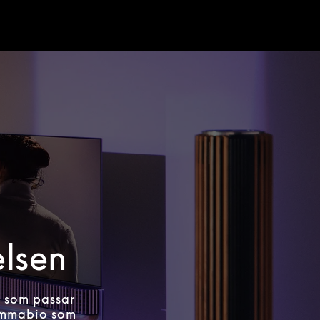
elsen
m som passar
hemmabio som