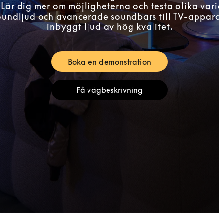
 Lär dig mer om möjligheterna och testa olika vari
roundljud och avancerade soundbars till TV-appar
inbyggt ljud av hög kvalitet.
Boka en demonstration
Link Opens in New Tab
Få vägbeskrivning
Link Opens in New Tab