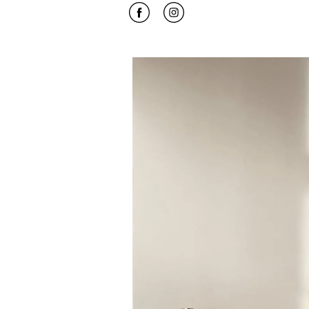
Click to open Facebook
Link Opens in New Tab
Click to open Instagram
Link Opens in New Tab
Event Image