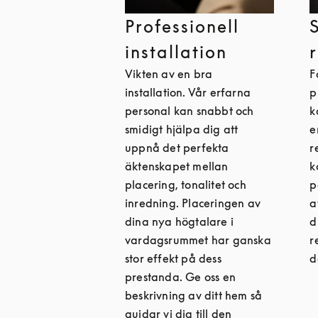
Professionell
installation
Vikten av en bra
F
installation. Vår erfarna
p
personal kan snabbt och
k
smidigt hjälpa dig att
e
uppnå det perfekta
r
äktenskapet mellan
k
placering, tonalitet och
p
inredning. Placeringen av
a
dina nya högtalare i
d
vardagsrummet har ganska
r
stor effekt på dess
d
prestanda. Ge oss en
beskrivning av ditt hem så
guidar vi dig till den