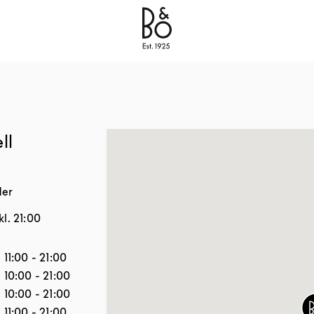
Bang & Olufsen - Exist to Create
Link Opens in New
ll
der
kl.
21:00
veckan
Öppettider
11:00
-
21:00
10:00
-
21:00
10:00
-
21:00
11:00
-
21:00