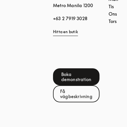
Metro Manila
1200
Tis
Ons
+63 2 7919 3028
Tors
Hitta en butik
Boka
Link Opens in New Tab
demonstration
Få
Link Opens in New Tab
vägbeskrivning