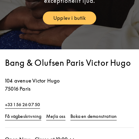
exceptionellt ljud.
Upplev i butik
Link Opens in New Tab
Bang & Olufsen Paris Victor Hugo
104 avenue Victor Hugo
75016
Paris
+33 1 56 26 07 50
Link Opens in New Tab
Link Opens
Få vägbeskrivning
Mejla oss
Boka en demonstration