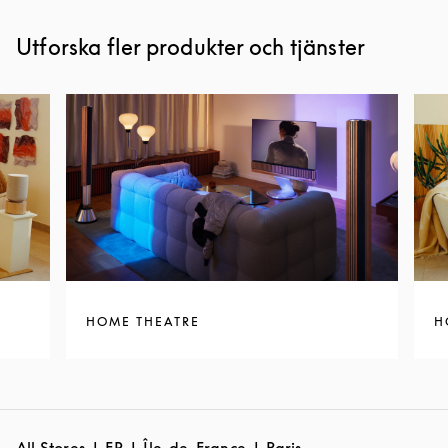
Utforska fler produkter och tjänster
HOME THEATRE
H
All Stores
FR
Île-de-France
Paris