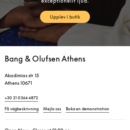
exceptionellt ljud.
Upplev i butik
Link Opens in New Tab
Bang & Olufsen Athens
Akadimias str 15
Athens
10671
+30 21 0364 4872
Link Opens in New Tab
Link Opens
Få vägbeskrivning
Mejla oss
Boka en demonstration