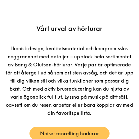
Vårt urval av hörlurar
Ikonisk design, kvalitetsmaterial och kompromisslös
noggrannhet med detaljer – upptäck hela sortimentet
av Bang & Olufsen-hörlurar. Varje par är optimerade
för att återge ljud så som artisten avsåg, och det är upp
till dig vilken stil och vilka funktioner som passar dig
bäst. Och med aktiv brusreducering kan du njuta av
varje ögonblick fullt ut. Lyssna på musik på ditt sätt,
oavsett om du reser, arbetar eller bara kopplar av med
din favoritspellista.
Noise-cancelling hörlurar
Link Opens in New Tab