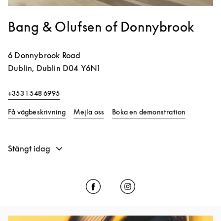
Bang & Olufsen of Donnybrook
6 Donnybrook Road
Dublin
,
Dublin
D04 Y6N1
+353 1 548 6995
Link Opens in New Tab
Link Opens
Få vägbeskrivning
Mejla oss
Boka en demonstration
Stängt idag
Click to open Facebook
Link Opens in New Tab
Click to open Instagram
Link Opens in New Tab