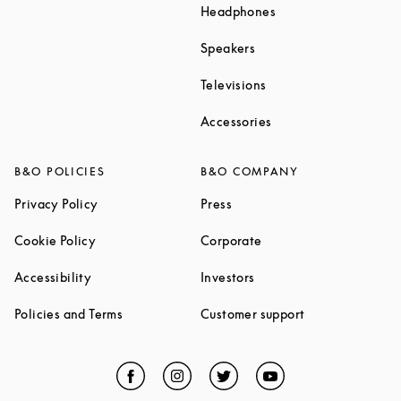
Link Opens in New T
Headphones
Link Opens in New Tab
Speakers
Link Opens in New Ta
Televisions
Link Opens in New Ta
Accessories
B&O POLICIES
B&O COMPANY
Link Opens in New Tab
Link Opens in New Tab
Privacy Policy
Press
Link Opens in New Tab
Link Opens in New Tab
Cookie Policy
Corporate
Link Opens in New Tab
Link Opens in New Tab
Accessibility
Investors
Link Opens in New Tab
Link Opens in 
Policies and Terms
Customer support
Facebook
Link Opens in New Tab
Instagram
Link Opens in New Tab
Twitter
Link Opens in New Tab
YouTube
Link Opens in Ne