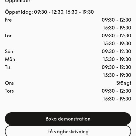
Öppettider
Öppet idag:
09:30
-
12:30
,
15:30
-
19:30
Dagar i veckan
Öppettider
Fre
09:30
-
12:30
15:30
-
19:30
Lör
09:30
-
12:30
15:30
-
19:30
Sön
09:30
-
12:30
Mån
15:30
-
19:30
Tis
09:30
-
12:30
15:30
-
19:30
Ons
Stängt
Tors
09:30
-
12:30
15:30
-
19:30
Boka demonstration
Link Opens in New Tab
Få vägbeskrivning
Link Opens in New Tab