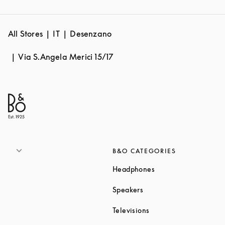
All Stores
IT
Desenzano
Via S.Angela Merici 15/17
B&O CATEGORIES
Link Opens in New T
Headphones
Link Opens in New Tab
Speakers
Link Opens in New Ta
Televisions