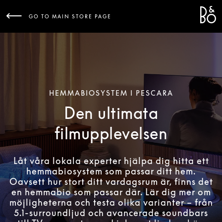
Bang 
L
GO TO MAIN STORE PAGE
HEMMABIOSYSTEM I PESCARA
Den ultimata
filmupplevelsen
Låt våra lokala experter hjälpa dig hitta ett
hemmabiosystem som passar ditt hem.
Oavsett hur stort ditt vardagsrum är, finns det
en hemmabio som passar där. Lär dig mer om
möjligheterna och testa olika varianter – från
5.1-surroundljud och avancerade soundbars