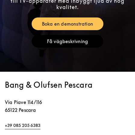
till TV-apparater med inbyggt ljud av hög
kvalitet.
Boka en demonstration
Link Opens in New Tab
Få vägbeskrivning
Link Opens in New Tab
Bang & Olufsen Pescara
Via Piave 114/116
65122
Pescara
+39 085 205 6383