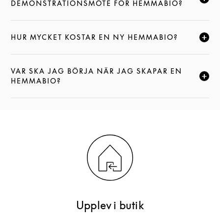
KLICKA FÖR ATT EXPANDERA DEN HÄR BESKRIVNI
DEMONSTRATIONSMÖTE FÖR HEMMABIO?
HUR MYCKET KOSTAR EN NY HEMMABIO?
KLICKA FÖR ATT EXPANDERA DEN HÄR BESKRIVNI
VAR SKA JAG BÖRJA NÄR JAG SKAPAR EN
KLICKA FÖR ATT EXPANDERA DEN HÄR BESKRIVNI
HEMMABIO?
Upplev i butik