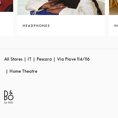
HEADPHONES
H
All Stores
IT
Pescara
Via Piave 114/116
Home Theatre