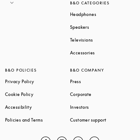
B&O CATEGORIES
Link Opens in New T
Headphones
Link Opens in New Tab
Speakers
Link Opens in New Ta
Televisions
Link Opens in New Ta
Accessories
B&O POLICIES
B&O COMPANY
Link Opens in New Tab
Link Opens in New Tab
Privacy Policy
Press
Link Opens in New Tab
Link Opens in New Tab
Cookie Policy
Corporate
Link Opens in New Tab
Link Opens in New Tab
Accessibility
Investors
Link Opens in New Tab
Link Opens in 
Policies and Terms
Customer support