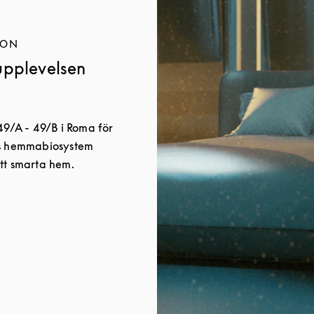
ION
upplevelsen
49/A - 49/B i Roma för
ns hemmabiosystem
tt smarta hem.
w Tab