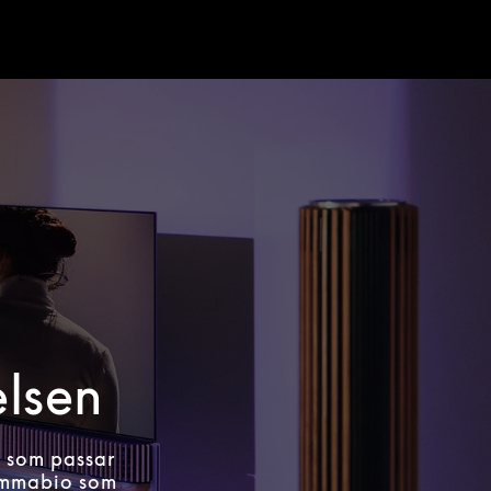
elsen
m som passar
hemmabio som