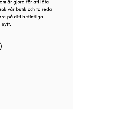
om är gjord för att låta
ök vår butik och ta reda
re på ditt befintliga
 nytt.
s in New Tab