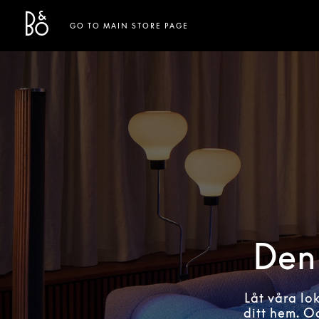
Bang & Olufsen - Exist to Create
Link Opens in New Tab
GO TO MAIN STORE PAGE
Den 
Låt våra lo
ditt hem. O