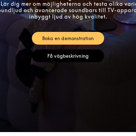
 Lär dig mer om möjligheterna och testa olika vari
roundljud och avancerade soundbars till TV-appar
inbyggt ljud av hög kvalitet.
Boka en demonstration
Link Opens in New Tab
Få vägbeskrivning
Link Opens in New Tab