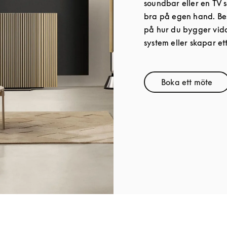
soundbar eller en TV s
bra på egen hand. Bes
på hur du bygger vida
system eller skapar ett
Boka ett möte
Link Open