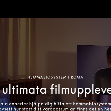
HEMMABIOSYSTEM I ROMA
ultimata filmupplev
kala experter hjälpa dig hitta ett hemmabiosyste
avsett hur stort ditt vardagsrum är, finns det en 