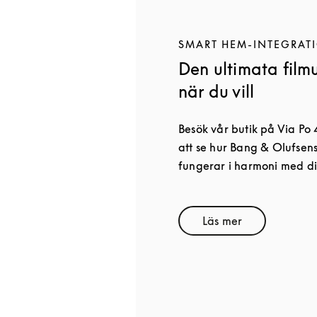
SMART HEM-INTEGRAT
Den ultimata film
när du vill
Besök vår butik på Via Po 
att se hur Bang & Olufse
fungerar i harmoni med di
Läs mer
Link Opens in Ne