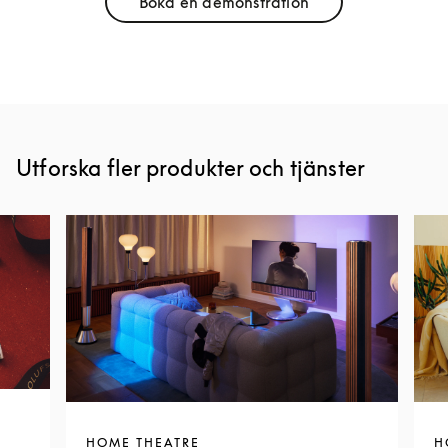
Boka en demonstration
Link Opens in New Tab
Utforska fler produkter och tjänster
HOME THEATRE
H