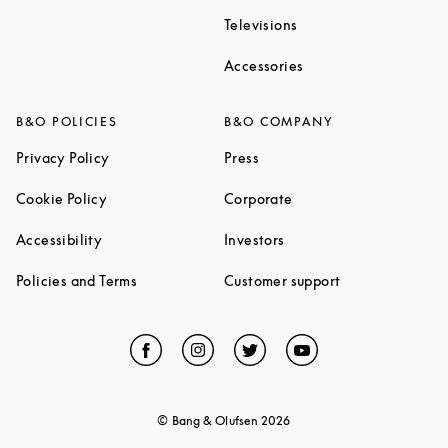
Link Opens in New Ta
Televisions
Link Opens in New Ta
Accessories
B&O POLICIES
B&O COMPANY
Link Opens in New Tab
Link Opens in New Tab
Privacy Policy
Press
Link Opens in New Tab
Link Opens in New Tab
Cookie Policy
Corporate
Link Opens in New Tab
Link Opens in New Tab
Accessibility
Investors
Link Opens in New Tab
Link Opens in 
Policies and Terms
Customer support
Facebook
Link Opens in New Tab
Instagram
Link Opens in New Tab
Twitter
Link Opens in New Tab
YouTube
Link Opens in Ne
© Bang & Olufsen
2026