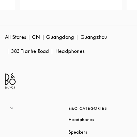
All Stores
CN
Guangdong
Guangzhou
383 Tianhe Road
Headphones
B&O CATEGORIES
Link Opens in New T
Headphones
Link Opens in New Tab
Speakers