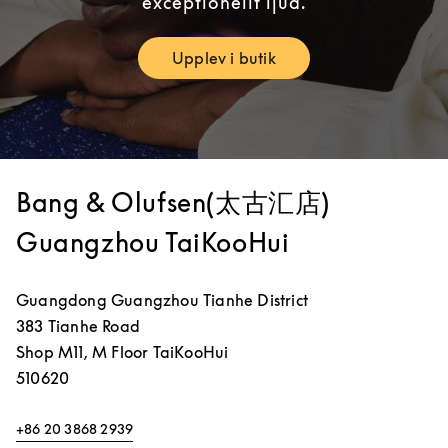
exceptionellt ljud.
Upplev i butik
Link Opens in New Tab
Bang & Olufsen(太古汇店)
Guangzhou TaiKooHui
Guangdong
Guangzhou
Tianhe District
383 Tianhe Road
Shop M11, M Floor TaiKooHui
510620
+86 20 3868 2939