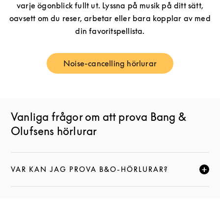
varje ögonblick fullt ut. Lyssna på musik på ditt sätt,
oavsett om du reser, arbetar eller bara kopplar av med
din favoritspellista.
Noise-cancelling hörlurar
Link Opens in New Tab
Vanliga frågor om att prova Bang &
Olufsens hörlurar
VAR KAN JAG PROVA B&O-HÖRLURAR?
KLICKA FÖR ATT EXPANDERA DEN HÄR BESKRIVNI