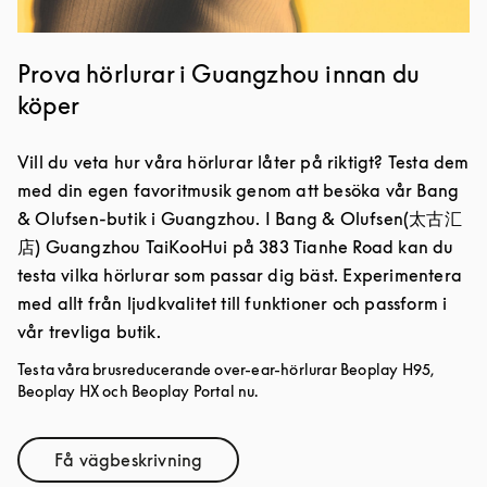
Prova hörlurar i Guangzhou innan du
köper
Vill du veta hur våra hörlurar låter på riktigt? Testa dem
med din egen favoritmusik genom att besöka vår Bang
& Olufsen-butik i Guangzhou. I Bang & Olufsen(太古汇
店) Guangzhou TaiKooHui på 383 Tianhe Road kan du
testa vilka hörlurar som passar dig bäst. Experimentera
med allt från ljudkvalitet till funktioner och passform i
vår trevliga butik.
Testa våra brusreducerande over-ear-hörlurar Beoplay H95,
Beoplay HX och Beoplay Portal nu.
Få vägbeskrivning
Link Opens in New Tab