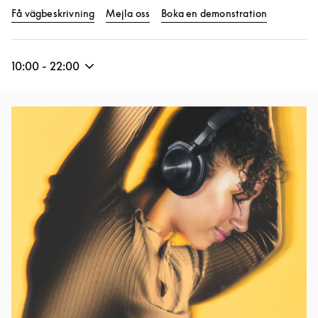
Link Opens in New Tab
Link Opens
Få vägbeskrivning
Mejla oss
Boka en demonstration
10:00
-
22:00
Event Image