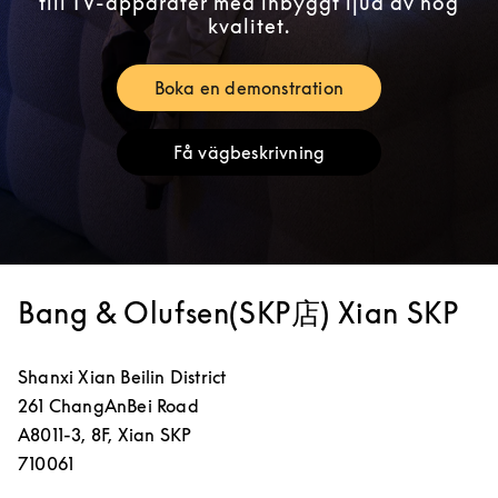
till TV-apparater med inbyggt ljud av hög
kvalitet.
Boka en demonstration
Link Opens in New Tab
Få vägbeskrivning
Link Opens in New Tab
Bang & Olufsen(SKP店) Xian SKP
Shanxi
Xian
Beilin District
261 ChangAnBei Road
A8011-3, 8F, Xian SKP
710061