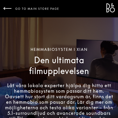
Bang 
L
GO TO MAIN STORE PAGE
HEMMABIOSYSTEM I XIAN
Den ultimata
filmupplevelsen
Låt våra lokala experter hjälpa dig hitta ett
hemmabiosystem som passar ditt hem.
Oavsett hur stort ditt vardagsrum är, finns det
en hemmabio som passar där. Lär dig mer om
möjligheterna och testa olika varianter – från
5.1-surroundljud och avancerade soundbars