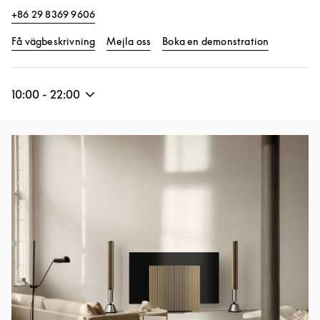
+86 29 8369 9606
Link Opens in New Tab
Link Opens
Få vägbeskrivning
Mejla oss
Boka en demonstration
10:00
-
22:00
Event Image