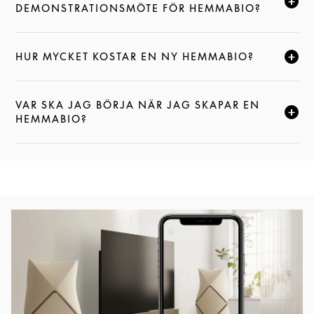
KLICKA FÖR ATT EXPANDERA DEN HÄR BESKRIVNI
DEMONSTRATIONSMÖTE FÖR HEMMABIO?
HUR MYCKET KOSTAR EN NY HEMMABIO?
KLICKA FÖR ATT EXPANDERA DEN HÄR BESKRIVNI
VAR SKA JAG BÖRJA NÄR JAG SKAPAR EN
KLICKA FÖR ATT EXPANDERA DEN HÄR BESKRIVNI
HEMMABIO?
Event Image