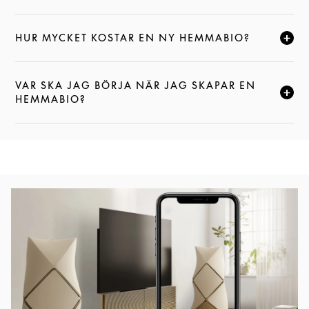
HUR MYCKET KOSTAR EN NY HEMMABIO?
KLICKA FÖR ATT EXPANDERA DEN HÄR BESKRIVNI
VAR SKA JAG BÖRJA NÄR JAG SKAPAR EN
KLICKA FÖR ATT EXPANDERA DEN HÄR BESKRIVNI
HEMMABIO?
Event Image