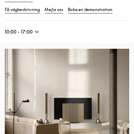
Link Opens in New Tab
Link Opens
Få vägbeskrivning
Mejla oss
Boka en demonstration
10:00
-
17:00
Event Image