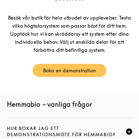
Besök vår butik för hela utbudet av upplevelser. Testa
vilka högtalarsystem som passar bäst för ditt hem.
Upptäck hur vi kan skräddarsy ett system efter dina
individuella behov. Välj ut enskilda delar för att
förbättra ditt befintliga system.
Boka en demonstration
Link Opens in New Tab
Hemmabio – vanliga frågor
HUR BOKAR JAG ETT
KLICKA FÖR ATT EXPANDERA DEN HÄR BESKRIVNI
DEMONSTRATIONSMÖTE FÖR HEMMABIO?