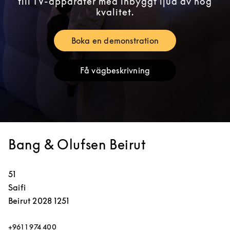
till TV-apparater med inbyggt ljud av hög
kvalitet.
Boka en demonstration
Link Opens in New Tab
Få vägbeskrivning
Link Opens in New Tab
Bang & Olufsen Beirut
51
Saifi
Beirut
2028 1251
+961 1 974 400