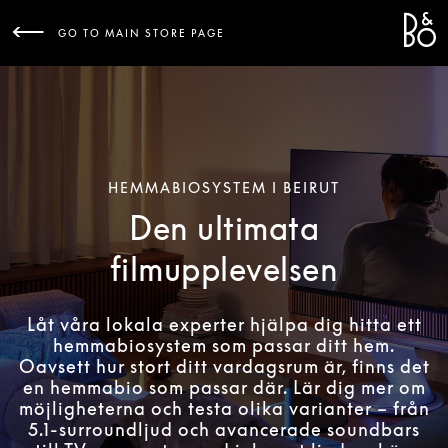
Bang 
L
GO TO MAIN STORE PAGE
HEMMABIOSYSTEM I BEIRUT
Den ultimata
filmupplevelsen
Låt våra lokala experter hjälpa dig hitta ett
hemmabiosystem som passar ditt hem.
Oavsett hur stort ditt vardagsrum är, finns det
en hemmabio som passar där. Lär dig mer om
möjligheterna och testa olika varianter – från
5.1-surroundljud och avancerade soundbars