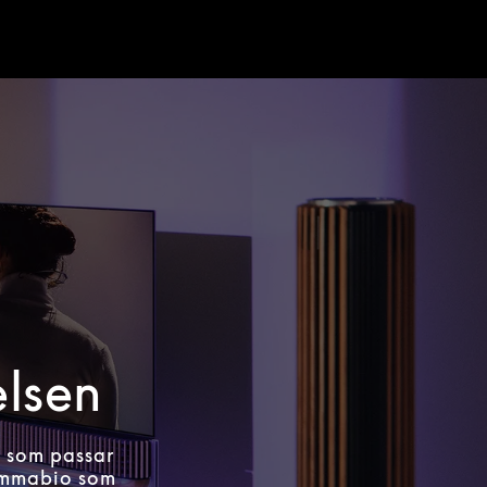
elsen
m som passar
hemmabio som