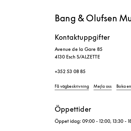
Bang & Olufsen Mu
Kontaktuppgifter
Avenue de la Gare 85
4130
Esch S/ALZETTE
+352 53 08 85
Link Opens in New Ta
Få vägbeskrivning
Mejla oss
Boka en
Öppettider
Öppet idag:
09:00
-
12:00
,
13:30
-
1