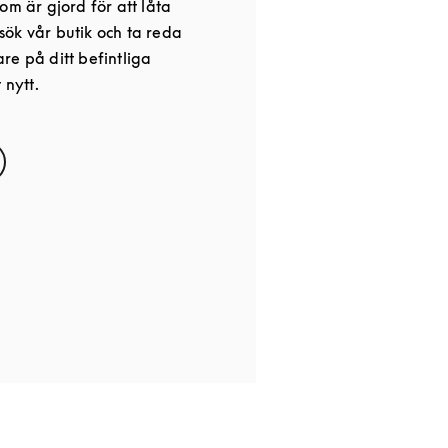
om är gjord för att låta
ök vår butik och ta reda
re på ditt befintliga
 nytt.
s in New Tab