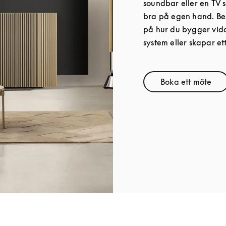
soundbar eller en TV s
bra på egen hand. Bes
på hur du bygger vida
system eller skapar ett
Boka ett möte
Link Open