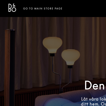
Bang & Olufsen - Exist to Create
Link Opens in New Tab
GO TO MAIN STORE PAGE
Den 
Låt våra lo
ditt hem. O