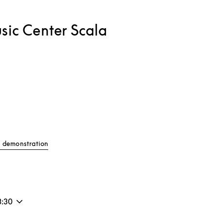
sic Center Scala
b
Link Opens in New Tab
 demonstration
8:30