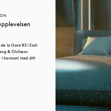
ION
upplevelsen
 de la Gare 85 i Esch
Bang & Olufsens
i harmoni med ditt
w Tab