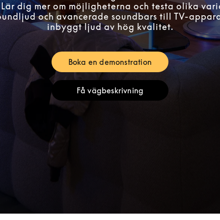
 Lär dig mer om möjligheterna och testa olika vari
roundljud och avancerade soundbars till TV-appar
inbyggt ljud av hög kvalitet.
Boka en demonstration
Link Opens in New Tab
Få vägbeskrivning
Link Opens in New Tab