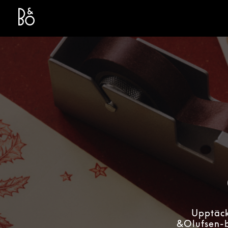
Bang & Olufsen - Exist to Create
Link Opens in New Tab
Upptäck
&Olufsen-bu