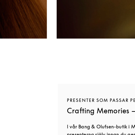
PRESENTER SOM PASSAR P
Crafting Memories —
I vår Bang & Olufsen-butik i
presenterna själv innan du g