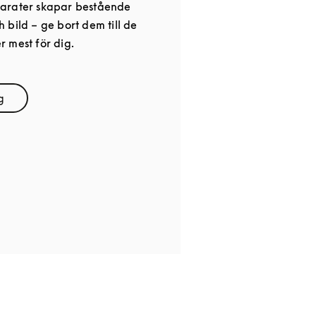
arater skapar bestående
 bild – ge bort dem till de
 mest för dig.
g
ens in New Tab