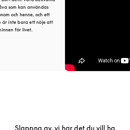
 gåva som kan användas
onom och henne, och ett
är inte bara ett nöje att
nnen för livet.
b
Slappna av, vi har det du vill ha