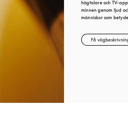
högtalare och TV-app
minnen genom ljud och
människor som betyder
Få vägbeskrivnin
Link Op