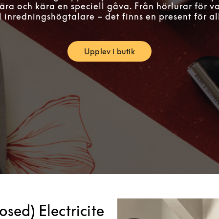
ära och kära en speciell gåva. Från hörlurar för 
ll inredningshögtalare – det finns en present för al
Upplev i butik
Link Opens in New Tab
sed) Electricite