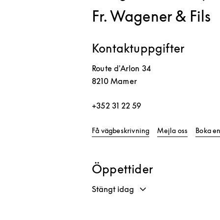
Fr. Wagener & Fils
Kontaktuppgifter
Route d'Arlon 34
8210
Mamer
+352 31 22 59
Link Opens in New Ta
Få vägbeskrivning
Mejla oss
Boka en
Öppettider
Stängt idag