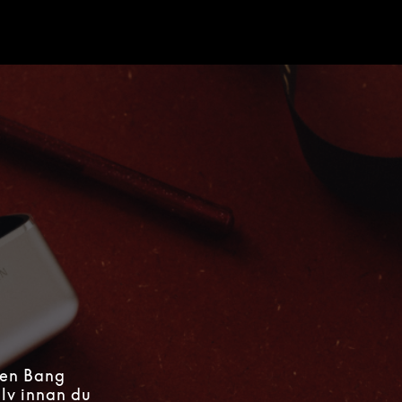
d
 en Bang
älv innan du