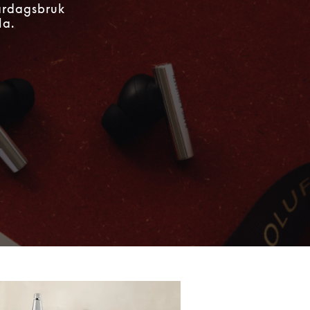
vardagsbruk
la.