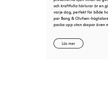
och kraftfulla hörlurar är en
varje dag, perfekt för både h
par Bang & Olufsen-högtalare 
packa upp utan skapar även mi
Läs mer
Link Opens in New Ta