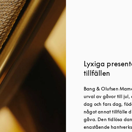
Lyxiga presente
tillfällen
Bang & Olufsen Mamer 
urval av gåvor till jul
dag och fars dag, föd
något annat tillfälle d
gåva. Den tidlösa da
enastående hantverkssk