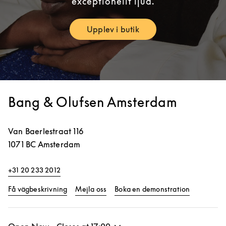
exceptionellt ljud.
Upplev i butik
Link Opens in New Tab
Bang & Olufsen Amsterdam
Van Baerlestraat 116
1071 BC
Amsterdam
+31 20 233 2012
Link Opens in New Tab
Link Opens
Få vägbeskrivning
Mejla oss
Boka en demonstration