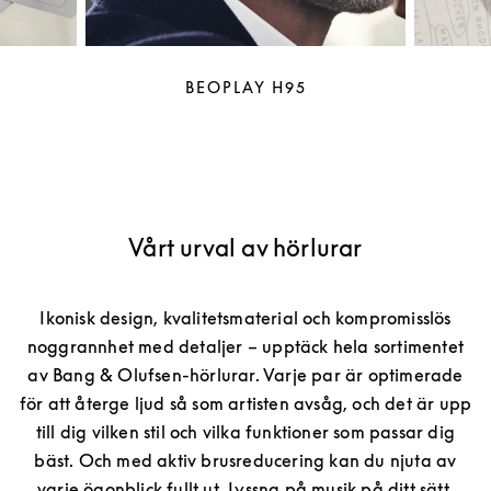
BEOPLAY H95
Vårt urval av hörlurar
Ikonisk design, kvalitetsmaterial och kompromisslös
noggrannhet med detaljer – upptäck hela sortimentet
av Bang & Olufsen-hörlurar. Varje par är optimerade
för att återge ljud så som artisten avsåg, och det är upp
till dig vilken stil och vilka funktioner som passar dig
bäst. Och med aktiv brusreducering kan du njuta av
varje ögonblick fullt ut. Lyssna på musik på ditt sätt,