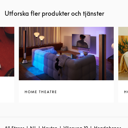
Utforska fler produkter och tjänster
HOME THEATRE
H
All Stores
NL
Houten
Vlierweg 10
Headphones