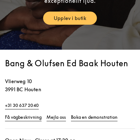
exceptionellt ljud.
Upplev i butik
Link Opens in New Tab
Bang & Olufsen Ed Baak Houten
Vlierweg 10
3991 BC
Houten
+31 30 637 2040
Link Opens in New Tab
Link Opens
Få vägbeskrivning
Mejla oss
Boka en demonstration