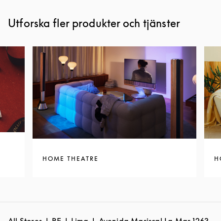
Utforska fler produkter och tjänster
HOME THEATRE
H
All Stores
PE
Lima
Avenida Mariscal La Mar 1263