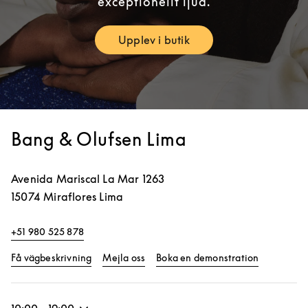
exceptionellt ljud.
Upplev i butik
Link Opens in New Tab
Bang & Olufsen Lima
Avenida Mariscal La Mar 1263
15074
Miraflores
Lima
+51 980 525 878
Link Opens in New Tab
Link Opens
Få vägbeskrivning
Mejla oss
Boka en demonstration