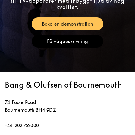
till TV-apparater med inbyggt ljud av hög
kvalitet.
Boka en demonstration
Link Opens in New Tab
Få vägbeskrivning
Link Opens in New Tab
Bang & Olufsen of Bournemouth
74 Poole Road
Bournemouth
BH4 9DZ
+44 1202 752000