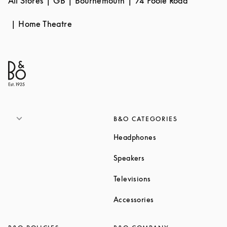
All Stores
GB
Bournemouth
74 Poole Road
Home Theatre
B&O CATEGORIES
Link Opens in New T
Headphones
Link Opens in New Tab
Speakers
Link Opens in New Ta
Televisions
Link Opens in New Ta
Accessories