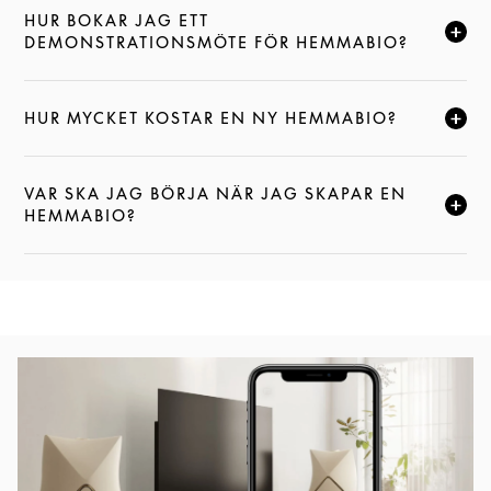
HUR BOKAR JAG ETT
KLICKA FÖR ATT EXPANDERA DEN HÄR BESKRIVNI
DEMONSTRATIONSMÖTE FÖR HEMMABIO?
HUR MYCKET KOSTAR EN NY HEMMABIO?
KLICKA FÖR ATT EXPANDERA DEN HÄR BESKRIVNI
VAR SKA JAG BÖRJA NÄR JAG SKAPAR EN
KLICKA FÖR ATT EXPANDERA DEN HÄR BESKRIVNI
HEMMABIO?
Event Image