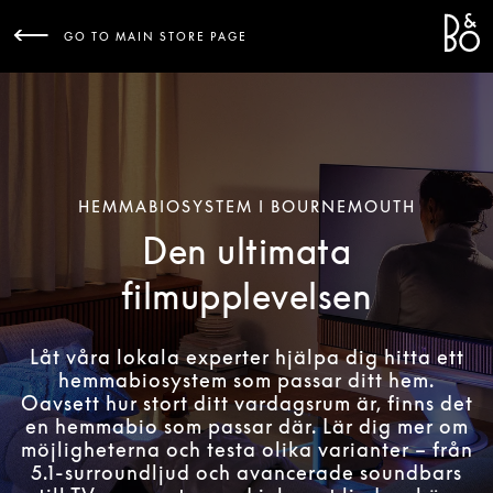
Bang 
L
GO TO MAIN STORE PAGE
HEMMABIOSYSTEM I BOURNEMOUTH
Den ultimata
filmupplevelsen
Låt våra lokala experter hjälpa dig hitta ett
hemmabiosystem som passar ditt hem.
Oavsett hur stort ditt vardagsrum är, finns det
en hemmabio som passar där. Lär dig mer om
möjligheterna och testa olika varianter – från
5.1-surroundljud och avancerade soundbars