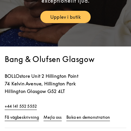
exceptionellt ljud.
Upplev i butik
Link Opens in New Tab
Bang & Olufsen Glasgow
BOLLOstore Unit 2 Hillington Point
74 Kelvin Avenue, Hillington Park
Hillington
Glasgow
G52 4LT
+44 141 552 5552
Link Opens in New Tab
Link Opens
Få vägbeskrivning
Mejla oss
Boka en demonstration