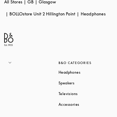
All Stores
GB
Glasgow
BOLLOstore Unit 2 Hillington Point
Headphones
B&O CATEGORIES
Link Opens in New T
Headphones
Link Opens in New Tab
Speakers
Link Opens in New Ta
Televisions
Link Opens in New Ta
Accessories