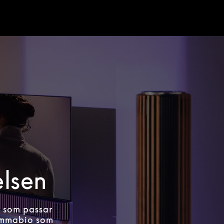
elsen
m som passar
hemmabio som