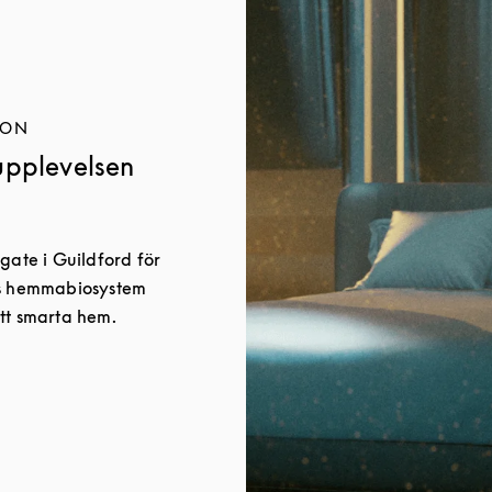
ION
upplevelsen
gate i Guildford för
ns hemmabiosystem
tt smarta hem.
w Tab