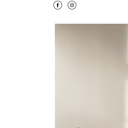
Click to open Facebook
Link Opens in New Tab
Click to open Instagram
Link Opens in New Tab
Event Image