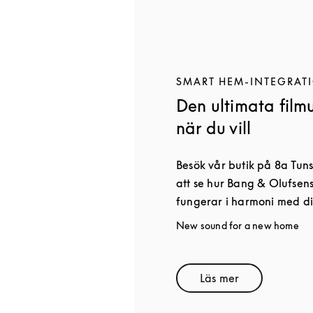
SMART HEM-INTEGRAT
Den ultimata film
när du vill
Besök vår butik på 8a Tuns
att se hur Bang & Olufse
fungerar i harmoni med di
New sound for a new home
Läs mer
Link Opens in Ne