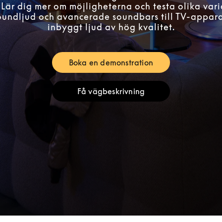
 Lär dig mer om möjligheterna och testa olika vari
roundljud och avancerade soundbars till TV-appar
inbyggt ljud av hög kvalitet.
Boka en demonstration
Link Opens in New Tab
Få vägbeskrivning
Link Opens in New Tab