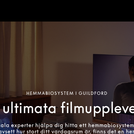
HEMMABIOSYSTEM I GUILDFORD
ultimata filmupplev
kala experter hjälpa dig hitta ett hemmabiosyste
avsett hur stort ditt vardagsrum är, finns det en 