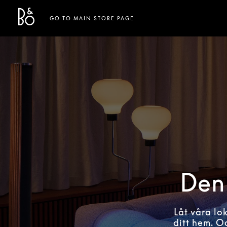
Bang & Olufsen - Exist to Create
Link Opens in New Tab
GO TO MAIN STORE PAGE
Den 
Låt våra lo
ditt hem. O