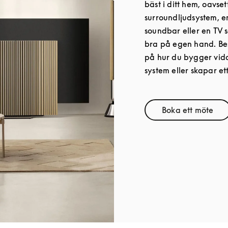
bäst i ditt hem, oavset
surroundljudsystem, 
soundbar eller en TV s
bra på egen hand. Bes
på hur du bygger vida
system eller skapar ett
Boka ett möte
Link Open