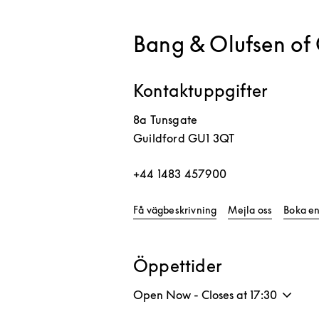
Bang & Olufsen of 
Kontaktuppgifter
8a Tunsgate
Guildford
GU1 3QT
+44 1483 457900
Link Opens in New Ta
Få vägbeskrivning
Mejla oss
Boka en
Öppettider
Open Now - Closes at
17:30