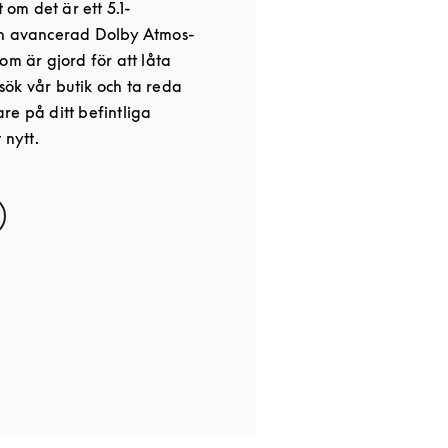
t om det är ett 5.1-
en avancerad Dolby Atmos-
om är gjord för att låta
ök vår butik och ta reda
re på ditt befintliga
 nytt.
s in New Tab