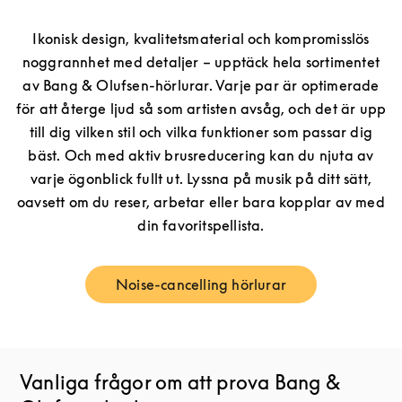
Ikonisk design, kvalitetsmaterial och kompromisslös
noggrannhet med detaljer – upptäck hela sortimentet
av Bang & Olufsen-hörlurar. Varje par är optimerade
för att återge ljud så som artisten avsåg, och det är upp
till dig vilken stil och vilka funktioner som passar dig
bäst. Och med aktiv brusreducering kan du njuta av
varje ögonblick fullt ut. Lyssna på musik på ditt sätt,
oavsett om du reser, arbetar eller bara kopplar av med
din favoritspellista.
Noise-cancelling hörlurar
Link Opens in New Tab
Vanliga frågor om att prova Bang &