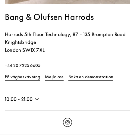
Bang & Olufsen Harrods
Harrods 5th Floor Technology, 87 - 135 Brompton Road
Knightsbridge
London
SW1X 7XL
+44 20 7225 6605
Link Opens in New Tab
Link Opens
Få vägbeskrivning
Mejla oss
Boka en demonstration
10:00
-
21:00
Click to open Instagram
Link Opens in New Tab