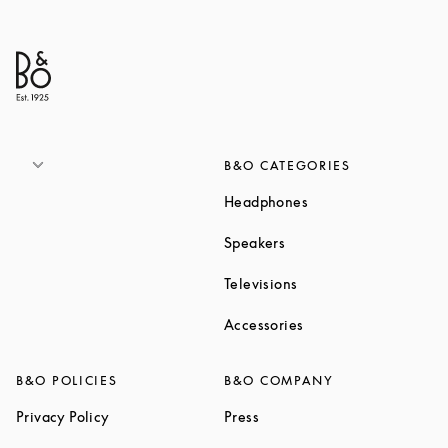
B&O CATEGORIES
Link Opens in New T
Headphones
Link Opens in New Tab
Speakers
Link Opens in New Ta
Televisions
Link Opens in New Ta
Accessories
B&O POLICIES
B&O COMPANY
Link Opens in New Tab
Link Opens in New Tab
Privacy Policy
Press