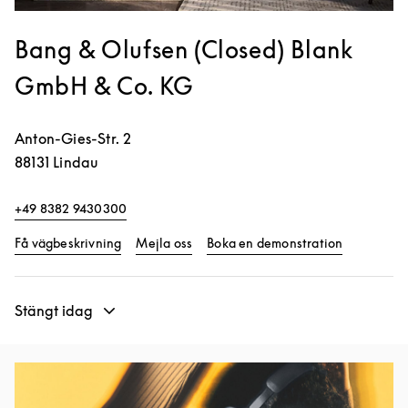
Bang & Olufsen (Closed) Blank
GmbH & Co. KG
Anton-Gies-Str. 2
88131
Lindau
+49 8382 9430300
Link Opens in New Tab
Link Opens
Få vägbeskrivning
Mejla oss
Boka en demonstration
Stängt idag
Event Image