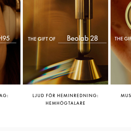
AG:
LJUD FÖR HEMINREDNING:
MUS
HEMHÖGTALARE