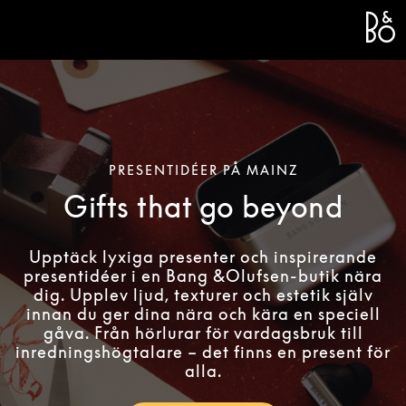
Bang 
L
PRESENTIDÉER PÅ MAINZ
Gifts that go beyond
Upptäck lyxiga presenter och inspirerande
presentidéer i en Bang &Olufsen-butik nära
dig. Upplev ljud, texturer och estetik själv
innan du ger dina nära och kära en speciell
gåva. Från hörlurar för vardagsbruk till
inredningshögtalare – det finns en present för
alla.