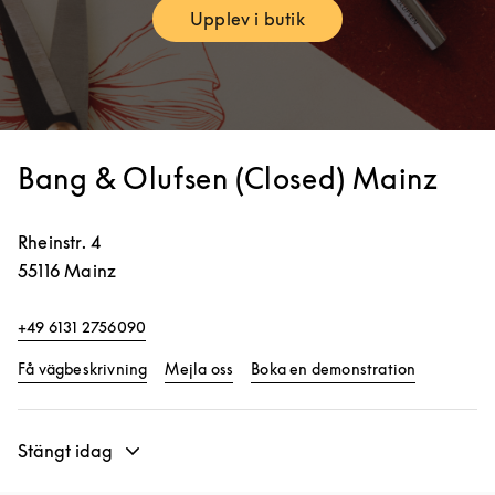
Upplev i butik
Link Opens in New Tab
Bang & Olufsen (Closed) Mainz
Rheinstr. 4
55116
Mainz
+49 6131 2756090
Link Opens in New Tab
Link Opens
Få vägbeskrivning
Mejla oss
Boka en demonstration
Stängt idag