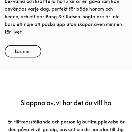
bekväma och kraftfulla hörlurar är en gåva som kan
användas varje dag, perfekt för både honom och
henne, och ett par Bang & Olufsen-högtalare är inte
bara ett nöje att packa upp utan skapar även minnen
för livet.
Läs mer
Link Opens in New Tab
Slappna av, vi har det du vill ha
En tillfredsställande och personlig butiksupplevelse är
den gåva vi vill ge dig, oavsett om du handlar till dig