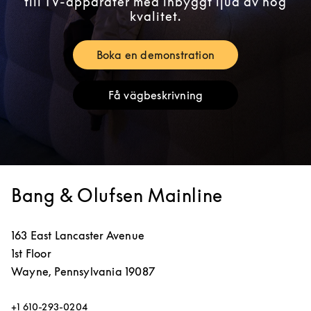
till TV-apparater med inbyggt ljud av hög
kvalitet.
Boka en demonstration
Link Opens in New Tab
Få vägbeskrivning
Link Opens in New Tab
Bang & Olufsen Mainline
163 East Lancaster Avenue
1st Floor
Wayne
,
Pennsylvania
19087
+1 610-293-0204