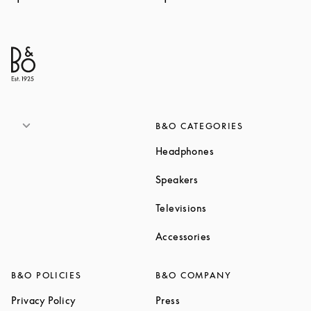
B&O CATEGORIES
Link Opens in New T
Headphones
Link Opens in New Tab
Speakers
Link Opens in New Ta
Televisions
Link Opens in New Ta
Accessories
B&O POLICIES
B&O COMPANY
Link Opens in New Tab
Link Opens in New Tab
Privacy Policy
Press