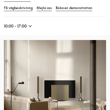
Link Opens in New Tab
Link Opens
Få vägbeskrivning
Mejla oss
Boka en demonstration
10:00
-
17:00
Event Image