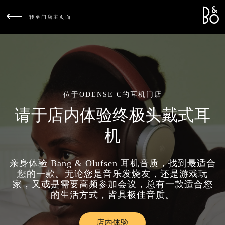
Bang &
L
转至门店主页面
位于ODENSE C的耳机门店
请于店内体验终极头戴式耳
机
亲身体验 Bang & Olufsen 耳机音质，找到最适合
您的一款。无论您是音乐发烧友，还是游戏玩
家，又或是需要高频参加会议，总有一款适合您
的生活方式，皆具极佳音质。
店内体验