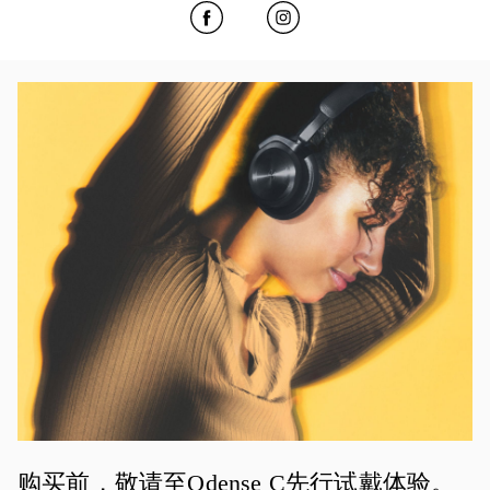
Click to open Facebook
Link Opens in New Tab
Click to open Instagram
Link Opens in New Tab
活动图片
购买前，敬请至Odense C先行试戴体验。