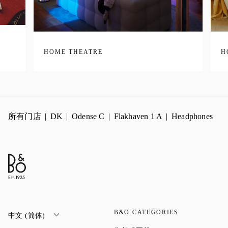
HOME THEATRE
H
所有门店
DK
Odense C
Flakhaven 1 A
Headphones
B&O CATEGORIES
中文 (简体)