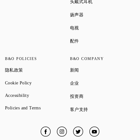
Link Opens in New Tab
头戴式耳机
Link Opens in New Tab
扬声器
Link Opens in New Tab
电视
Link Opens in New Tab
配件
B&O POLICIES
B&O COMPANY
Link Opens in New Tab
Link Opens in New Tab
隐私政策
新闻
Link Opens in New Tab
Link Opens in New Tab
Cookie Policy
企业
Link Opens in New Tab
Accessibility
Link Opens in New Tab
投资商
Link Opens in New Tab
Policies and Terms
Link Opens in New Tab
客户支持
Facebook
Link Opens in New Tab
Instagram
Link Opens in New Tab
Twitter
Link Opens in New Tab
YouTube
Link Opens in New