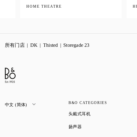
HOME THEATRE
H
所有门店
DK
Thisted
Storegade 23
B&O CATEGORIES
中文 (简体)
Link Opens in New Tab
头戴式耳机
Link Opens in New Tab
扬声器