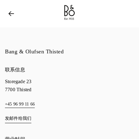
Bang & Olufsen - Exist to Create
Link Opens in New 
Bang & Olufsen Thisted
联系信息
Storegade 23
7700
Thisted
+45 96 99 11 66
发邮件给我们