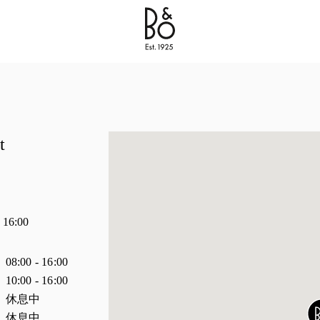
Bang & Olufsen - Exist to Create
Link Opens in New 
t
间
16:00
时间
08:00
-
16:00
10:00
-
16:00
休息中
休息中