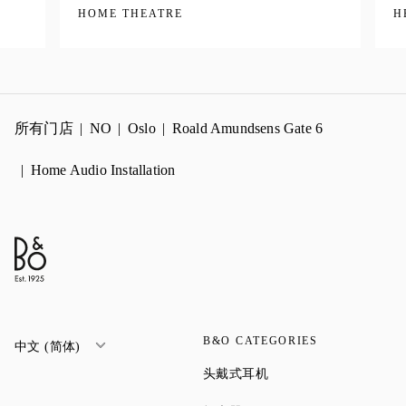
HOME THEATRE
H
所有门店
NO
Oslo
Roald Amundsens Gate 6
Home Audio Installation
B&O CATEGORIES
中文 (简体)
Link Opens in New Tab
头戴式耳机