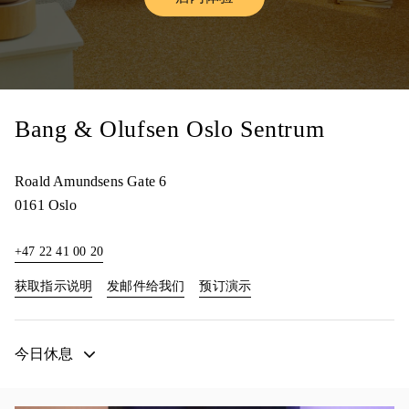
Link Opens in New Tab
Bang & Olufsen Oslo Sentrum
Roald Amundsens Gate 6
0161
Oslo
+47 22 41 00 20
Link Opens in New Tab
Link Opens in New Tab
获取指示说明
发邮件给我们
预订演示
今日休息