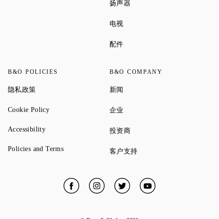
Link Opens in New Tab
扬声器
Link Opens in New Tab
电视
Link Opens in New Tab
配件
B&O POLICIES
B&O COMPANY
Link Opens in New Tab
Link Opens in New Tab
隐私政策
新闻
Link Opens in New Tab
Link Opens in New Tab
Cookie Policy
企业
Link Opens in New Tab
Accessibility
Link Opens in New Tab
投资商
Link Opens in New Tab
Policies and Terms
Link Opens in New Tab
客户支持
Facebook
Link Opens in New Tab
Instagram
Link Opens in New Tab
Twitter
Link Opens in New Tab
YouTube
Link Opens in New