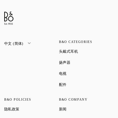
B&O CATEGORIES
中文 (简体)
Link Opens in New Tab
头戴式耳机
Link Opens in New Tab
扬声器
Link Opens in New Tab
电视
Link Opens in New Tab
配件
B&O POLICIES
B&O COMPANY
Link Opens in New Tab
Link Opens in New Tab
隐私政策
新闻