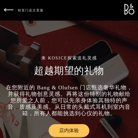
Bang &
L
转至门店主页面
来 KOSICE探索送礼灵感
超越期望的礼物
在您附近的 Bang & Olufsen 门店甄选奢华礼物，
并获得礼物创意灵感。再将这份特别的礼物献给
您所爱之人前，您可以先亲身体验其独特的声
音、质感及美感。从日常的头戴式耳机到室内音
箱，所有人都能挑选到心仪的礼物。
店内体验
Link Opens in New Tab